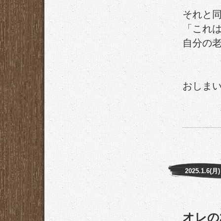
それと
「これ
自分の
おしま
2025.1.6(月)
オレの