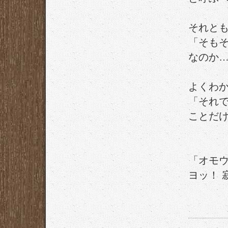
それと
「そも
なのか
よくわ
「それ
ことだ
「オモ
ヨッ！ 