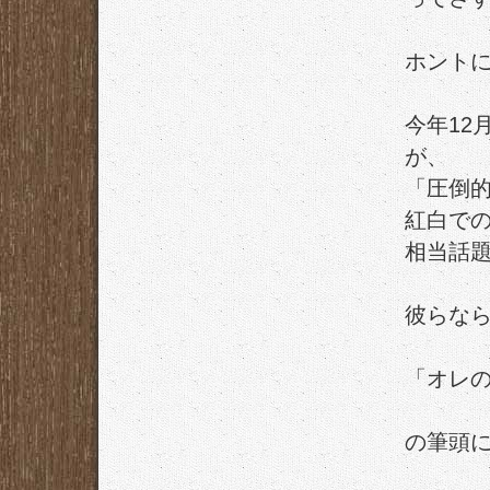
ホント
今年12
が、
「圧倒
紅白で
相当話
彼らな
「オレの
の筆頭