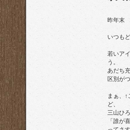
昨年末
いつも
若いア
う。
あだち
区別が
まぁ、↑
ど、
三山ひ
「誰が
ってさ