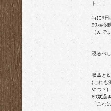
ト！！
特に9日
90㎞移
（んで
恐るべし
収益と
(これも
やつ？)
60歳過
「これ