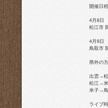
開催日
4月8日 
松江市 開
4月9日 
鳥取市 開
県外の
出雲→松
松江→米
米子→鳥
ライブ