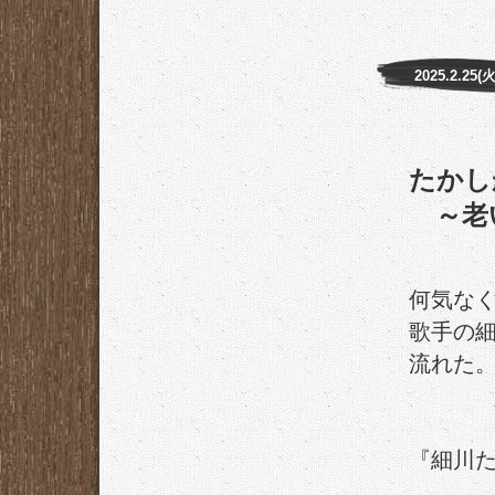
2025.2.25(火
たかし
～老
何気な
歌手の
流れた
『細川た