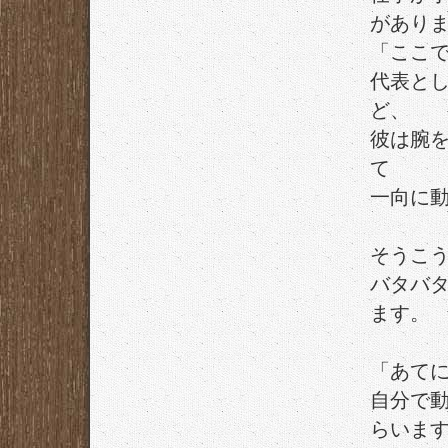
があり
「ここ
代表と
ど、
彼は腕
て
一向に
そうこ
バタバ
ます。
「あて
自分で
らいま