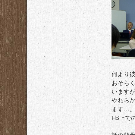
何より
おそら
います
やわら
ます…
FB上で