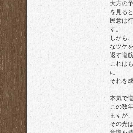
大方の
を見る
民意は
す。
しかも
なツケ
返す道
これは
に
それを
本気で
この数
ますが
その光
意識を