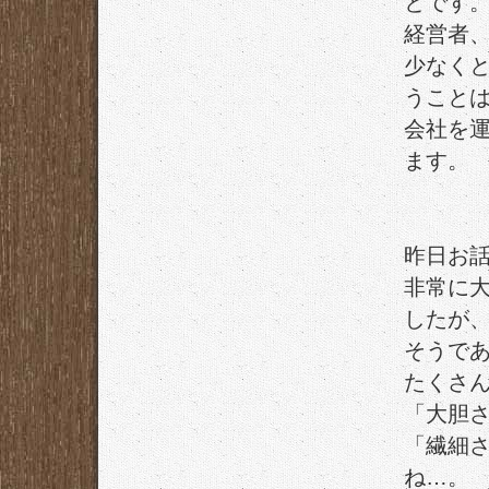
とです
経営者
少なく
うこと
会社を
ます。
昨日お
非常に
したが
そうで
たくさ
「大胆
「繊細
ね…。