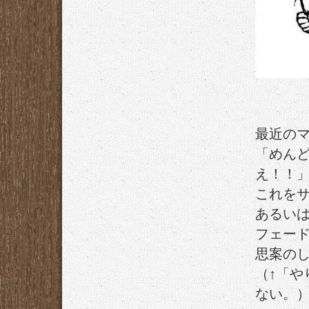
最近の
「めん
え！！
これを
あるい
フェー
思案の
（↑「
ない。