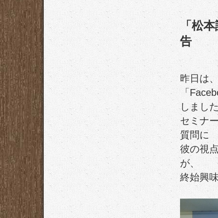
「松本
告
昨日は
「Fac
しまし
セミナ
質問に
彼の視
が、
終始興