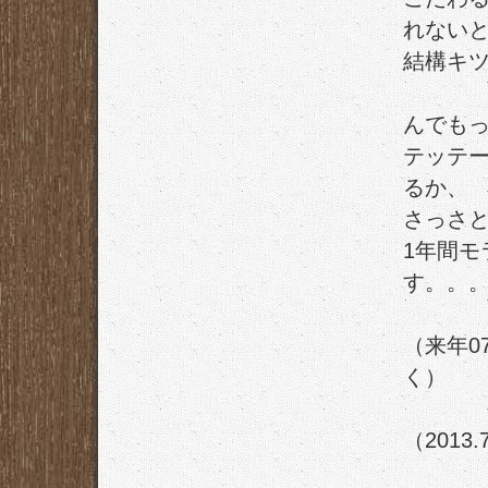
れない
結構キ
んでも
テッテ
るか、
さっさ
1年間
す。。
（来年0
く）
（2013.