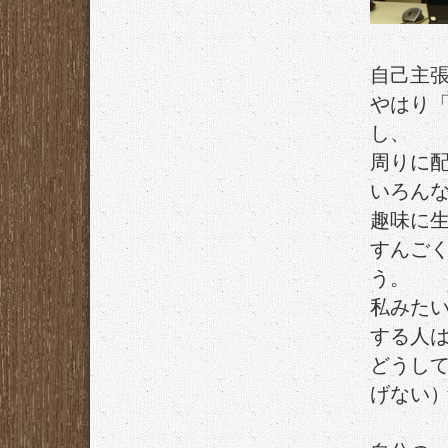
自己主
やはり「
し、
周りに
いろん
趣味に
すんご
う。
私みた
する人
どうし
げない