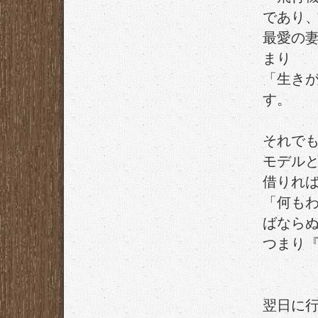
であり
最愛の
まり
「生き
す。
それで
モデル
借りれ
「何も
ばなら
つまり
翌日に