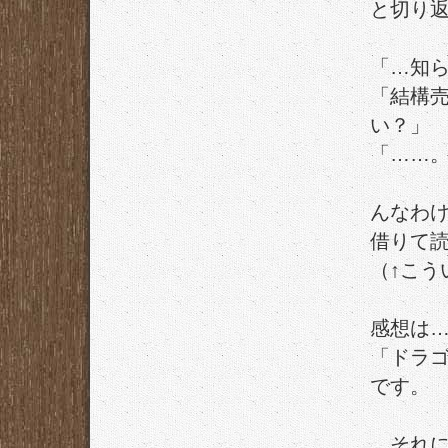
と切り
「…知
「結構
い？」
「……
んなわ
借りて
（↑こう
感想は
「ドラ
です。
…それ