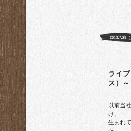
2013.7.29
ライブ
ス）～
以前当
け、
生まれ
た。