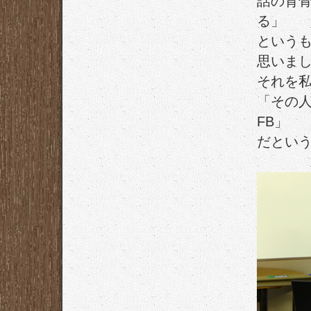
話の背骨
る」
という
思いま
それを
「その
FB」
だとい