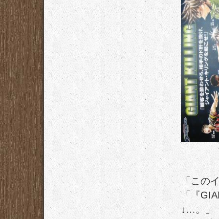
「この
「『
GIA
↓…。」