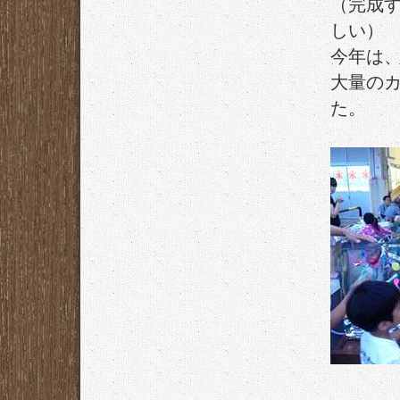
（完成
しい）
今年は、
大量の
た。