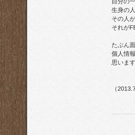
自分の
生身の
その人
それがF
たぶん
個人情
思いま
（2013.