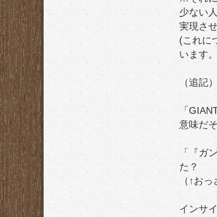
少ない
実現さ
(これに
います。
（追記
「GIAN
意味だ
「『ガ
た？
（↑おっ
インサ