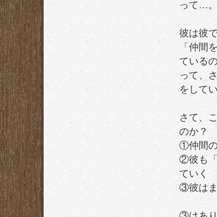
って…
彼は彼
「仲間
ている
って、
をして
さて、
のか？
①仲間
②彼も
ていく
③彼は
③はあ