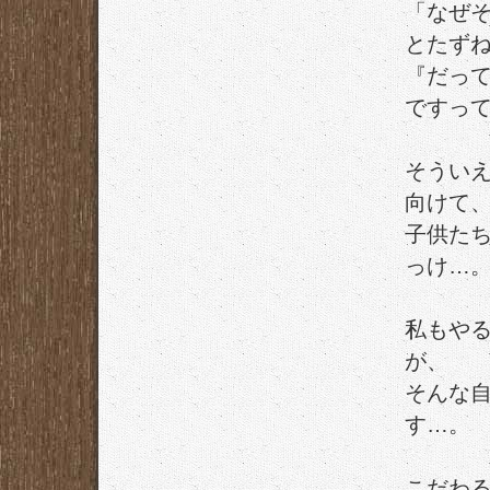
「なぜ
とたず
『だっ
ですっ
そうい
向けて
子供た
っけ…
私もや
が、
そんな
す…。
こだわ