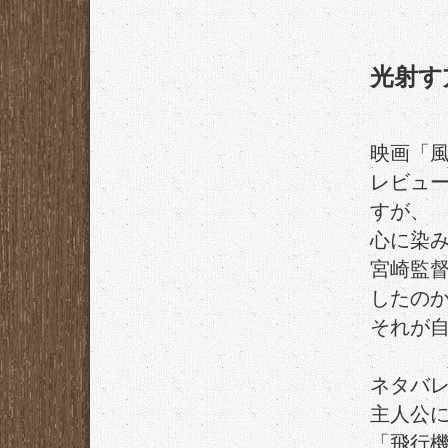
光射す
映画「
レビュ
すが、
心に染
宮崎監
したの
それが
ネタバ
主人公
「飛行