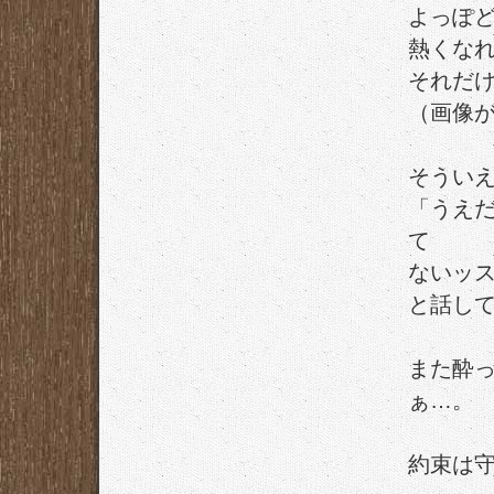
よっぽ
熱くな
それだ
（画像
そうい
「うえ
て
ないッ
と話し
また酔
ぁ…。
約束は