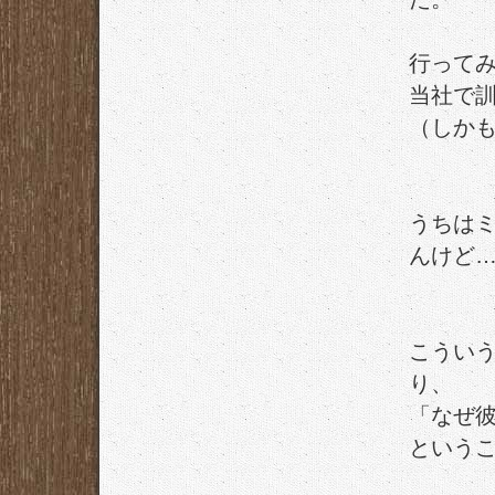
行ってみ
当社で
（しか
うちは
んけど
こうい
り、
「なぜ
という