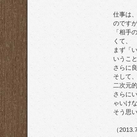
仕事は
のです
「相手
くて、
まず「
いうこ
さらに
そして
二次元
さらに
ゃいけ
そう思
（2013.