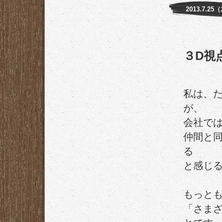
2013.7.25
３D視
私は、
が、
会社で
仲間と
る
と感じ
もっと
「さま