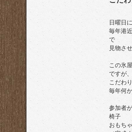
日曜日
毎年港
で
見物さ
この氷屋
ですが
こだわ
毎年何
参加者
椅子
おもち