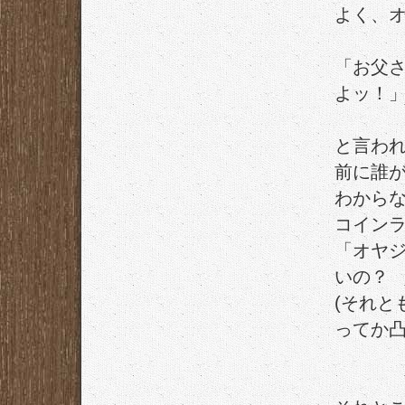
よく、
「お父
よッ！
と言わ
前に誰
わから
コイン
「オヤ
いの？
(それと
ってか凸