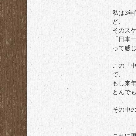
私は3
ど、
そのス
「日本
って感
この「
で、
もし来
とんで
その中の