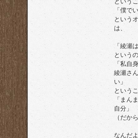
という
「僕で
という
は、
「綾瀬
という
「私自
綾瀬さ
い」
という
「まん
自分」
（だか
なんだ