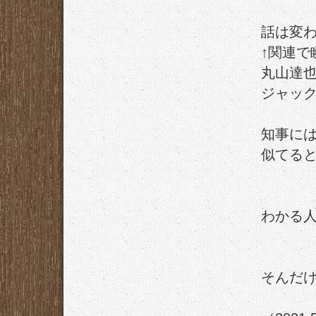
話は変
↑関連で
丸山達
ジャッ
知事に
似てる
わかる
そんだ