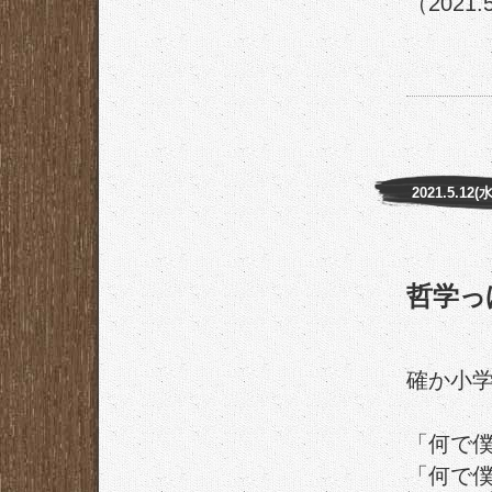
（2021.
2021.5.12(水
哲学っ
確か小
「何で
「何で