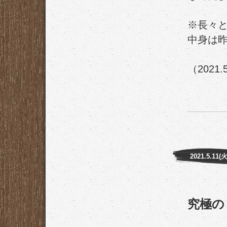
※長々
中身は
（2021.
2021.5.11(火
究極の