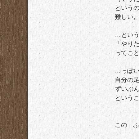
という
難しい
…とい
「やり
ってこ
…っぽ
自分の
ずいぶ
という
この「