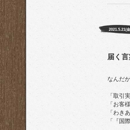
2021.5.21(金
届く言
なんだ
「取引
「お客
「わき
「『国際