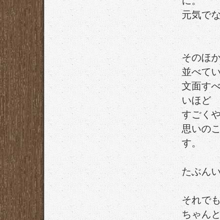
に。
元気で
そのほ
並べて
文面す
いほど
すごく
思いの
す。
たぶん
それで
ちゃん