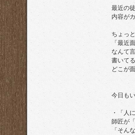
最近の
内容が
ちょっ
「最近
なんて
書いて
どこが
今日も
・「人
師匠が「
「そん