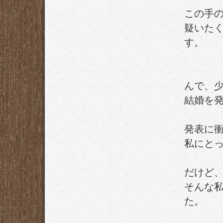
この手
疑いた
す。
んで、
結婚を
発表に
私にと
だけど
そんな
た。