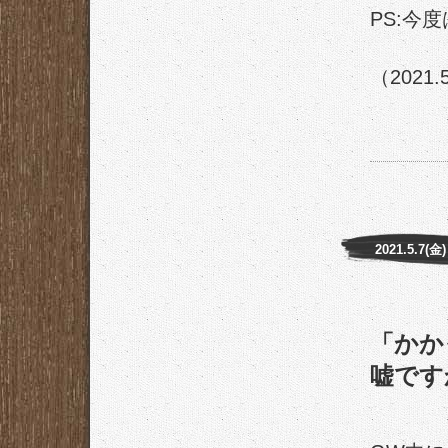
PS:今
（2021.
2021.5.7(金)
「かか
嘘です