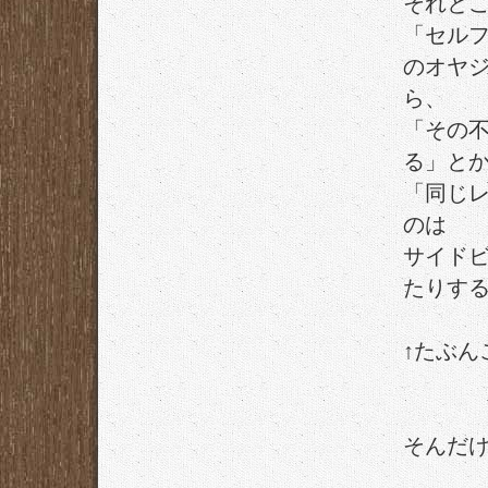
それと
「セル
のオヤ
ら、
「その
る」と
「同じ
のは
サイド
たりす
↑たぶん
そんだ