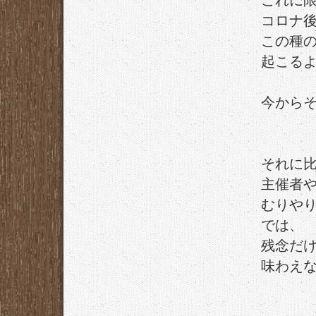
これに
コロナ
この種
起こる
今からそ
それに
主催者
むりや
では、
残念だ
味わえ