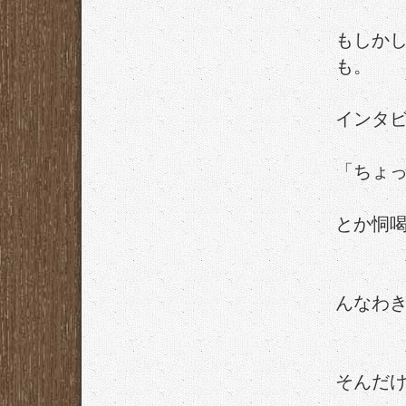
もしか
も。
インタ
「ちょ
とか恫
んなわ
そんだ