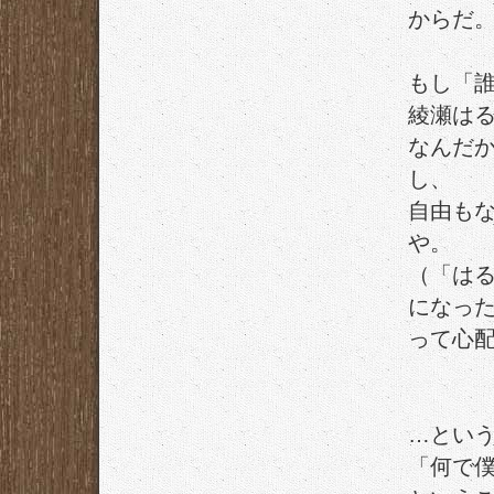
からだ
もし「
綾瀬は
なんだ
し、
自由も
や。
（「は
になっ
って心
…とい
「何で