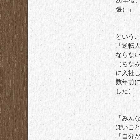
20年後
張）」
という
「逆転
ならな
（ちな
に入社
数年前
した）
「みん
ぽいこ
「自分