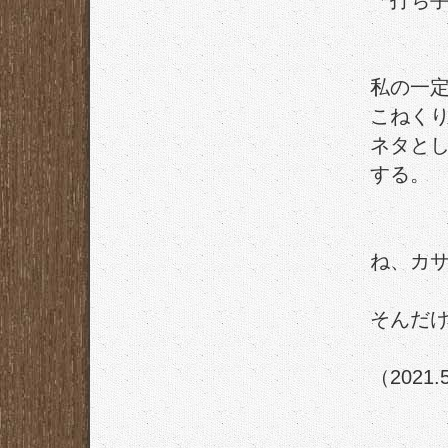
「打ち
私の一
こねく
ネタと
する。
ね、カ
そんだ
（2021.