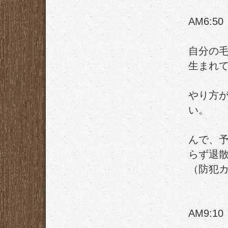
AM6:50
自分の
生まれ
やり方
い。
んで、
らず退
（防犯
AM9:10