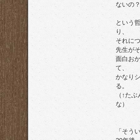
ないの
という
り、
それに
先生が
面白お
て、
かなり
る。
（↑たぶ
な）
「そう