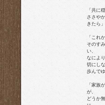
「共に
ささや
きたら
「これ
そのす
い、
なによ
切にし
歩んで
「家族
が、
どうか