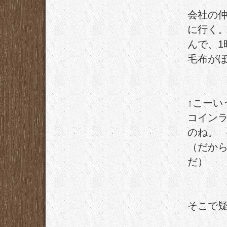
会社の
に行く
んで、1
毛布が
↑こー
コイン
のね。
（だか
だ）
そこで