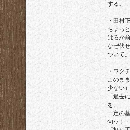
する。
・田村
ちょっ
はるか
なぜ伏
ついて
・ワク
このま
少ない
「過去
を、
一定の
句ッ！