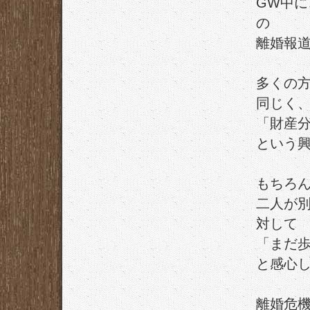
GW中
の
離婚報
多くの
同じく
「財産
という
もちろ
二人が
対して
「まだ
と感心
離婚危