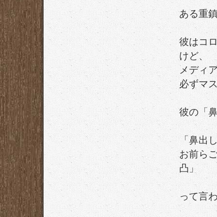
ある重
彼はコ
けど、
メディ
必ずマ
彼の「
「鼻出
お前ら
凸」
って言