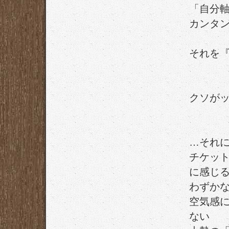
「自分
カンタ
それを
クソが
…それ
チケッ
に感じ
わずか
空気感
ない