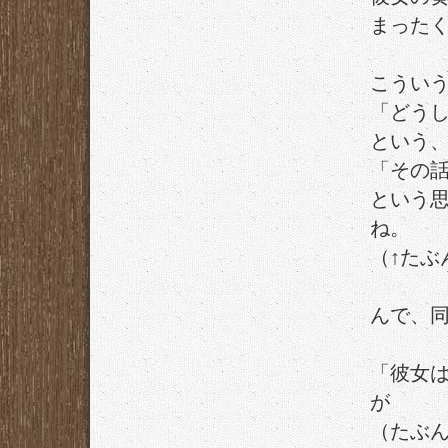
まった
こうい
「どう
という
「その
という
ね。
（↑たぶ
んで、
「彼女
が
（たぶ