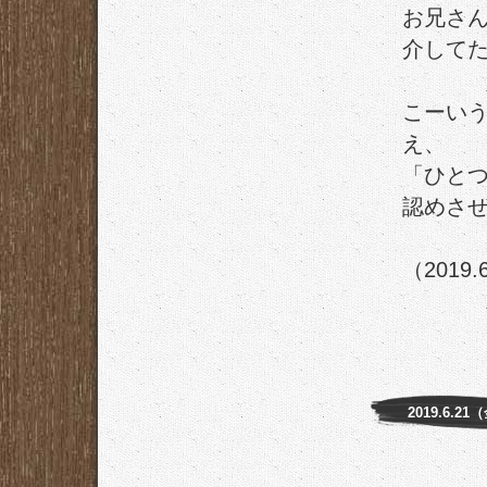
お兄さ
介して
こーい
え、
「ひと
認めさ
（2019.
2019.6.21