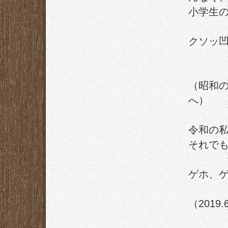
小学生
クソッ
（昭和
へ）
令和の
それで
ゲホ、
（2019.