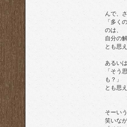
んで、
「多く
のは、
自分の
とも思
あるい
「そう
も？」
とも思
そーい
笑いな