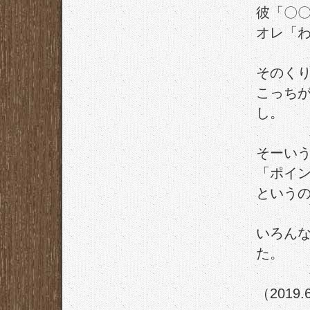
彼「〇
オレ「
そのく
こっち
し。
そーい
「ポイ
という
いろん
た。
（2019.