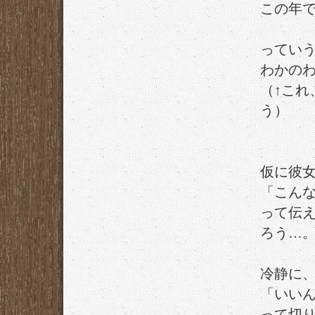
この年
ってい
わかの
（↑これ
う）
仮に彼
「こん
って伝
ろう…
冷静に
「いい
って切り