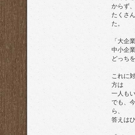
からず
たくさ
た。
「大企
中小企
どっち
これに
方は
一人も
でも、
ら、
答えは