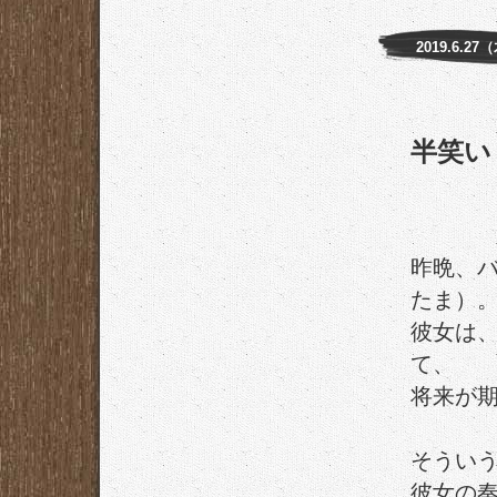
2019.6.27
半笑い
昨晩、
たま）
彼女は
て、
将来が
そうい
彼女の