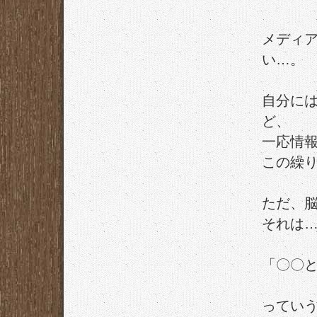
メディ
い…。
自分に
ど、
一応情
この繰
ただ、
それは
「〇〇
ってい