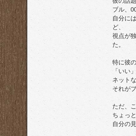
彼の話
ブル、0
自分に
ど、
視点が
た。
特に彼
「いい
ネット
それが
ただ、
ちょっ
自分の