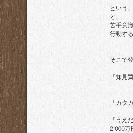
という
と、
苦手意
行動す
そこで
『知見
「カタ
「うえ
2,000