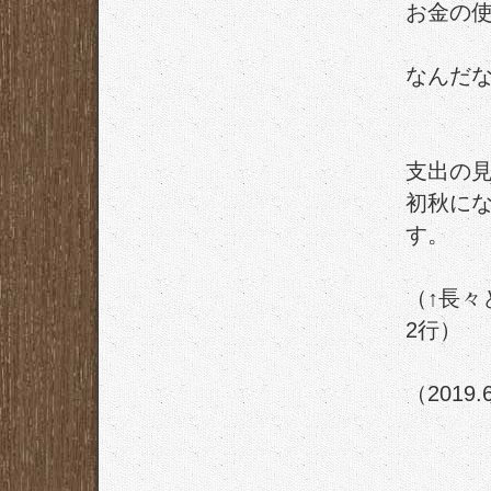
お金の
なんだ
支出の
初秋に
す。
（↑長
2行）
（2019.