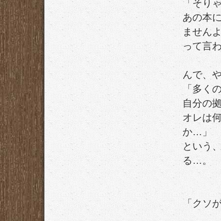
「そり
あの本
ません
って言
んで、
「多く
自分の
オレは
か…」
という
る…。
「クソ