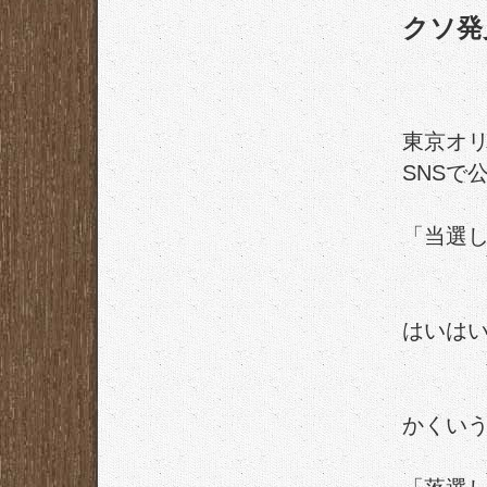
クソ発
東京オ
SNSで
「当選
はいは
かくい