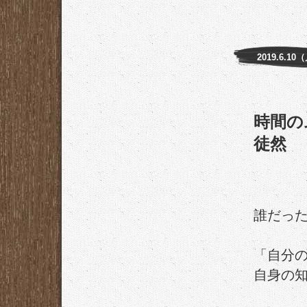
2019.6.10
時間の
徒然
誰だっ
「自分
自身の