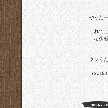
やった
これで
「老後
クソく
（2019.
2019.6.7（