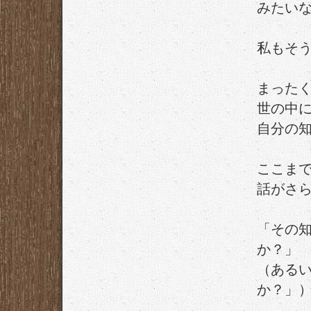
みたい
私もそ
まった
世の中
自分の
ここま
話がさ
「その
か？」
（ある
か？」