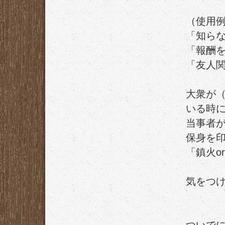
（使用
「知ら
「報酬
「友人
大衆が（
いる時
当事者
保身を
「鎮火o
気をつ