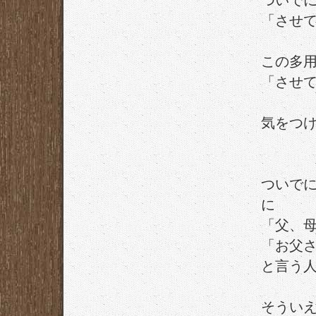
ついで
「させ
この多
「させ
気をつ
ついで
に
「父、
「お父
と言う
そうい