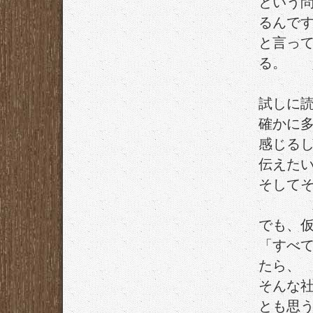
という
るんで
と言っ
る。
試しに
確かに
感じる
伝えた
そして
でも、
「すべ
たら、
そんな
とも思