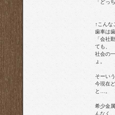
「どっ
↑こんな
歯車は
「会社
ても、
社会の
ょ。
そーい
今現在
と…。
希少金
んなく