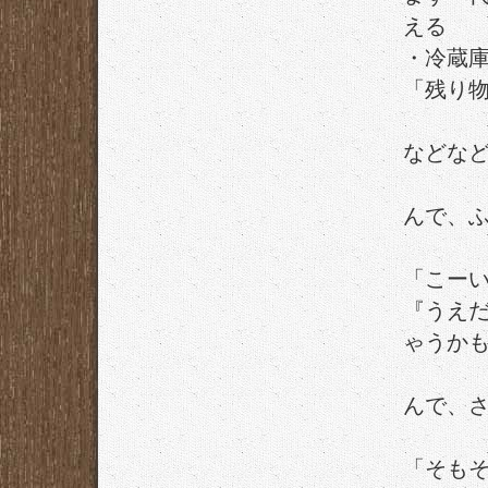
える
・冷蔵
「残り
などな
んで、
「こー
『うえ
ゃうか
んで、
「そも