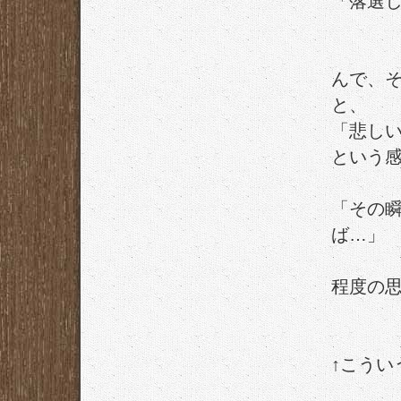
「落選し
んで、
と、
「悲し
という
「その
ば…」
程度の
↑こうい