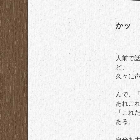
かッ
人前で
ど、
久々に
んで、
あれこ
「これ
ある。
自分を