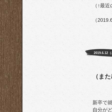
（↑最
（2019.
2019.6.12
（また
新卒で
自分が