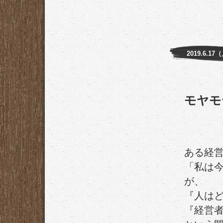
2019.6.17
モヤモ
ある経
「私は
が、
『人は
『経営