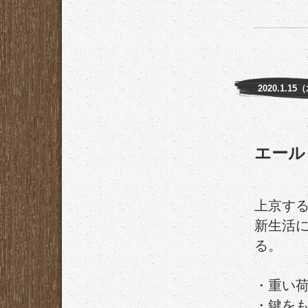
2020.1.15
エール
上京す
新生活
る。
・重い
・鍵を