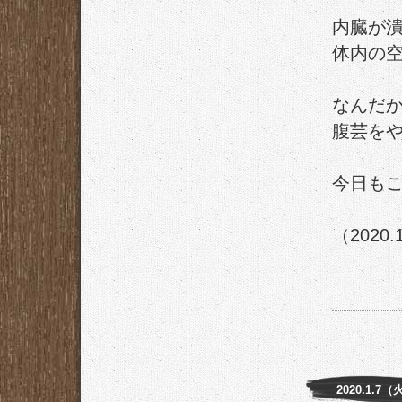
内臓が
体内の
なんだ
腹芸を
今日も
（2020.
2020.1.7（