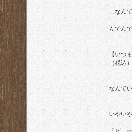
…なん
んでん
【いつま
（税込
なんて
いやい
「ビニ