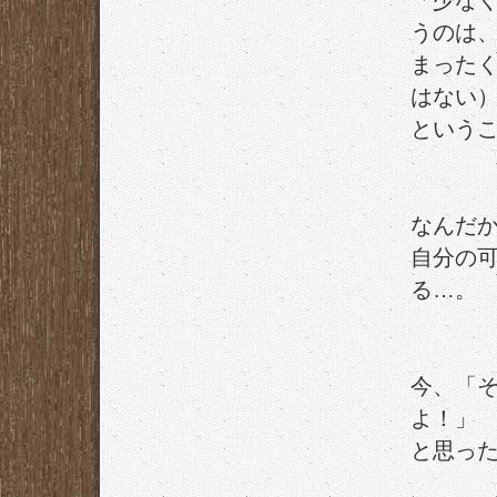
「少な
うのは
まった
はない
という
なんだ
自分の
る…。
今、「
よ！」
と思っ