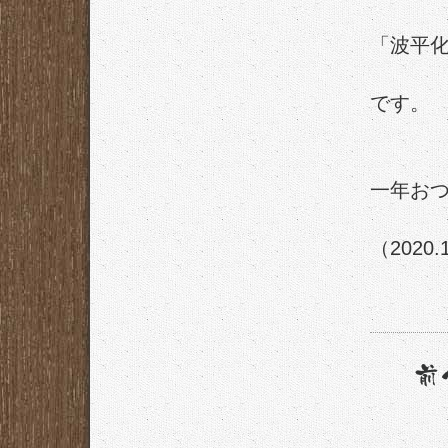
「波平
です。
一年お
（2020.