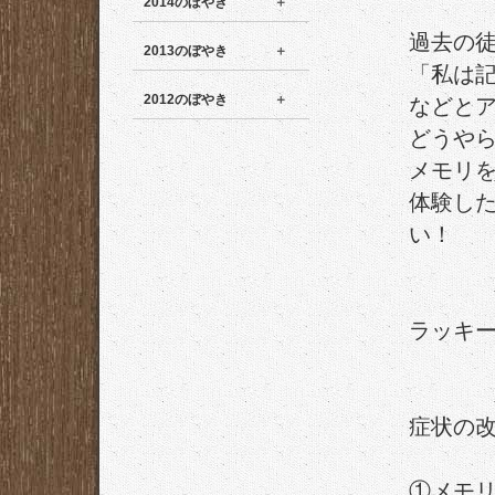
2014のぼやき
過去の
2013のぼやき
「私は
2012のぼやき
などと
どうや
メモリ
体験し
い！
ラッキ
症状の
①メモ