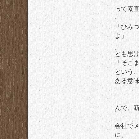
って素
「ひみ
よ」
とも思
「そこ
という
ある意
んで、
会社でメ
に、