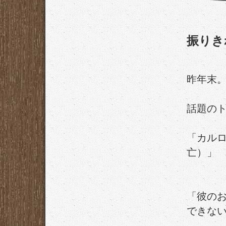
振りき
昨年末
話題の
「カルロ
亡）」
「彼の
できな