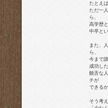
たとえ
ただ一
ら、
高学歴
中卒と
また、
ら、
今まで
成功し
饒舌な
チが
できる
そう考