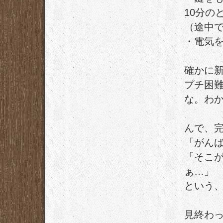
10分の
（途中
・電気
確かに
プチ困
な。わ
んで、
「がん
「そこ
ぁ…」
という
見終わ