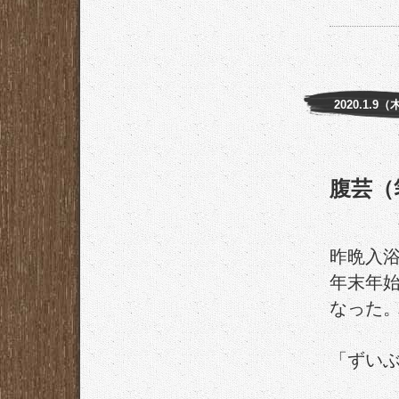
2020.1.9（
腹芸（
昨晩入
年末年
なった
「ずい