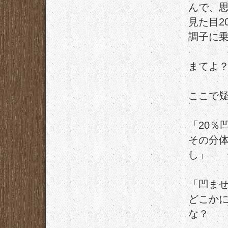
んで、
見た目2
調子に
まてよ
ここで
「20％
その分
し」
「凹ま
どこか
な？