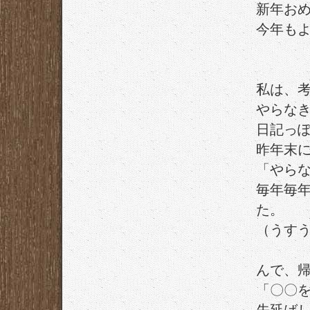
新年お
今年も
私は、
やらな
日記っ
昨年末
「やら
毎年毎
た。
（うす
んで、
「〇〇