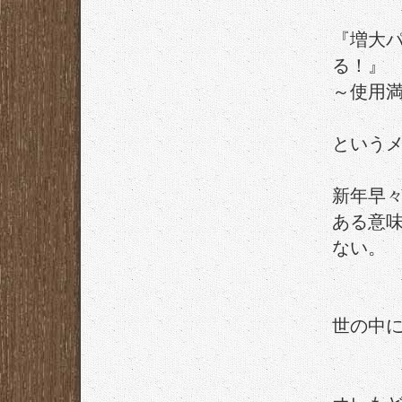
『増大パ
る！』
～使用満
という
新年早
ある意
ない。
世の中