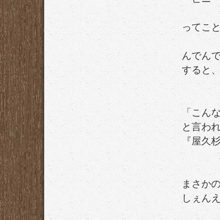
ってこ
んでん
すると
「こん
と言わ
『屋久杉
まさか
しぇん