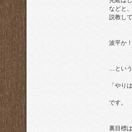
先延ば
などと
説教し
波平か
…とい
「やり
です。
裏目標