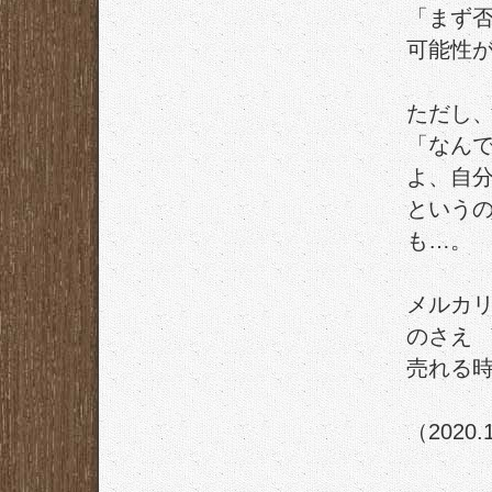
「まず
可能性
ただし
「なん
よ、自
という
も…。
メルカ
のさえ
売れる
（2020.