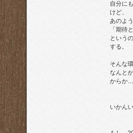
自分に
けど、
あのよ
「期待
という
する。
そんな
なんと
からか
いかん
もし、2