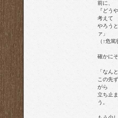
前に、
『どう
考えて
やろう
ァ」
（↑危篤
確かに
「なん
この先
がら
立ち止
う。
もう少