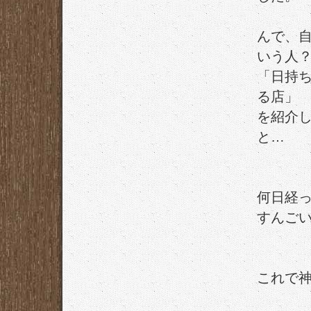
んで、
いう人
「日持
る店」
を紹介
と…
何日経っ
すんご
これで