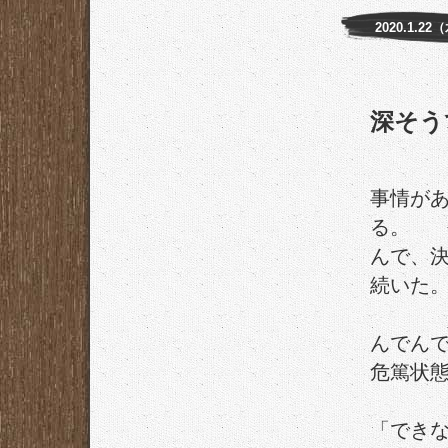
2020.1.22
深そう
事情が
る。
んで、
続いた
んでん
危篤状
「でき