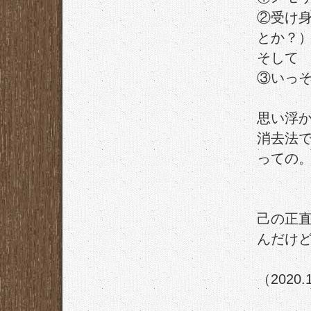
②受け
とか？
そして
③いっ
思い浮
消去法
っての
己の正
んだけ
（2020.