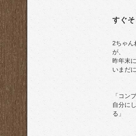
すぐそ
2ちゃ
が、
昨年末
いまだ
「コン
自分に
る」