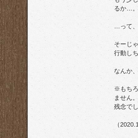
るか…
…って
そーじ
行動し
なんか
※もち
ません
残念で
（2020.