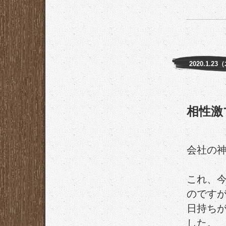
2020.1.23
相性激
会社の
これ、
のです
日持ち
した。