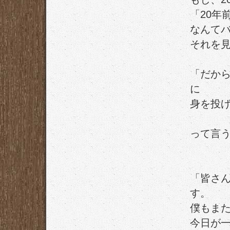
「20年
なんて
それを見
「だか
に
身を投
って言
「皆さ
す。
僕もまた
今日が