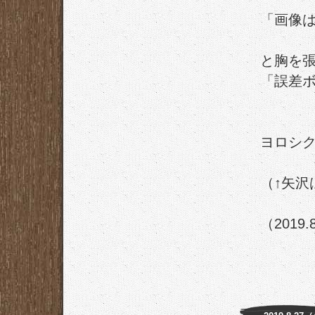
「画像
と胸を
「誤差
ヨロシ
（↑矢沢
（2019.