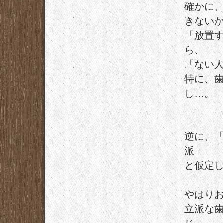
確かに
きない
「放置
ら、
「ない
特に、
し…。
逆に、
派」
と仮定
やはり
立派な