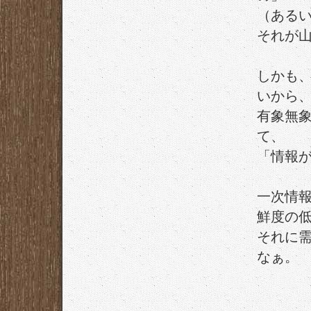
（ある
それが
しかも
いから
有象無
て、
「情報
一次情
鮮度の
それに
なぁ。