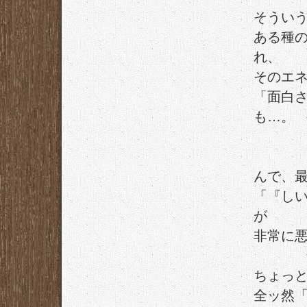
そうい
ある種
れ、
そのエ
「面白
も…。
んで、
「『し
が
非常に
ちょっ
全ッ然