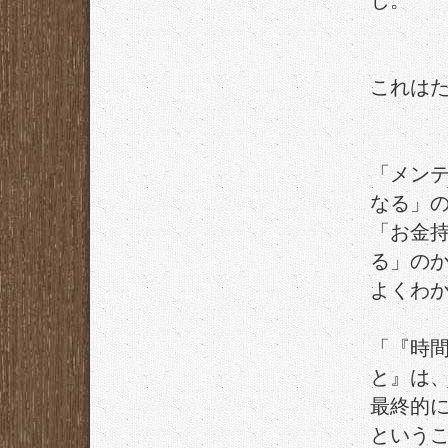
じ。
これは
「メン
なる」
「お金
る」の
よくわ
「『時
と』は
最終的
という