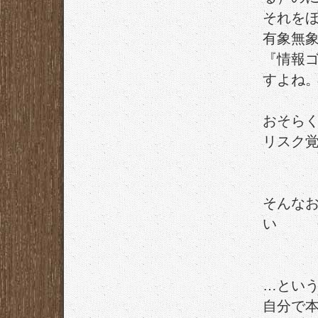
それを
有象無
『情報
すよね
おそら
リスク
そんな
い
…とい
自分で