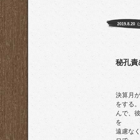
2019.8.20
秘孔責
決算月
をする
んで、
を
遠慮な