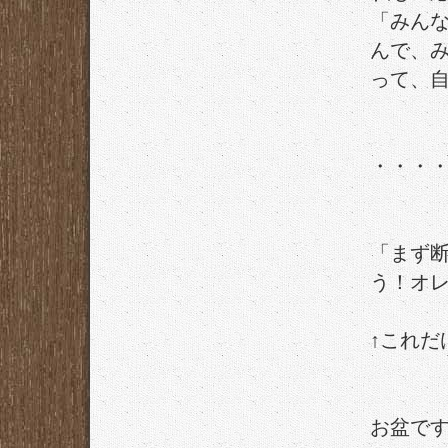
「みん
んで、
って、
・・・
「まず
う！オ
↑これだ
お盆で