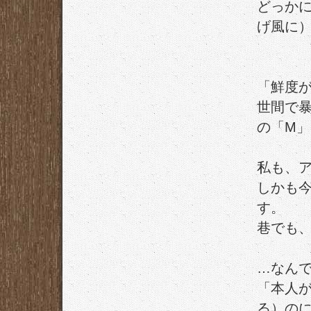
どっか
げ風に
「鮮度
世間で
の「M」
私も、
しかも
す。
巷でも
…なん
「本人
る）の