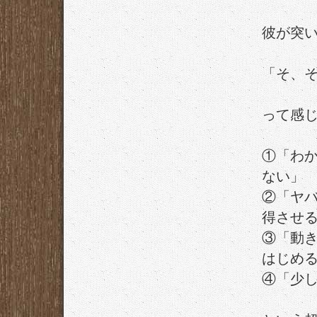
彼が突
「そ、
って感
①「わ
ない」
②「ヤ
得させ
③「動
はじめ
④「少