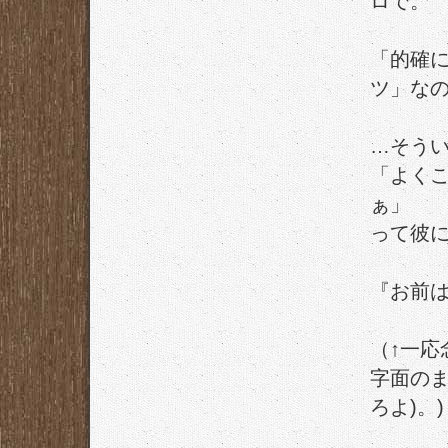
ロで。
「的確に
ツ」な
…そう
「よく
ぁ」
って彼
『お前
（↑一応
字面のま
ろよ)。)