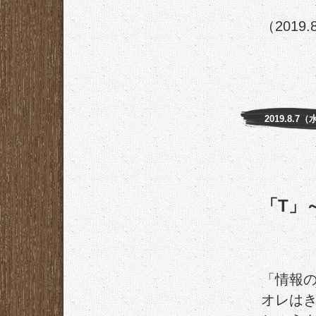
（2019.
2019.8.7（
「T」
「情報
オレは