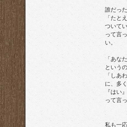
誰だっ
「たと
ついて
って言
い。
「あな
という
「しあ
に、多
『はい
って言
私も一