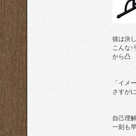
彼は決
こんな
から凸
「イメ
さすが
自己理
一刻も