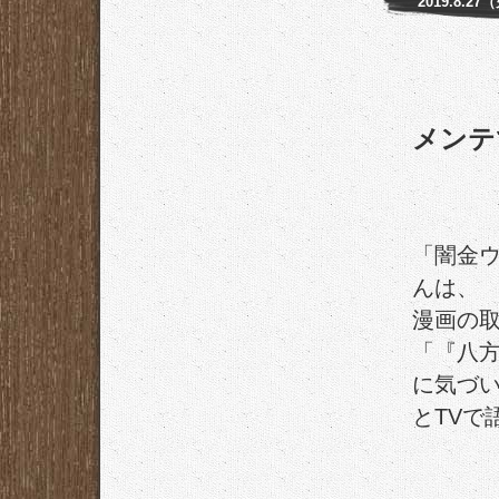
2019.8.27
メンテ
「闇金
んは、
漫画の
「『八
に気づ
とTVで