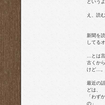
という
え、読
新聞を
してる
…とは
古くか
けど…
最近の
どは、
「わず
の」