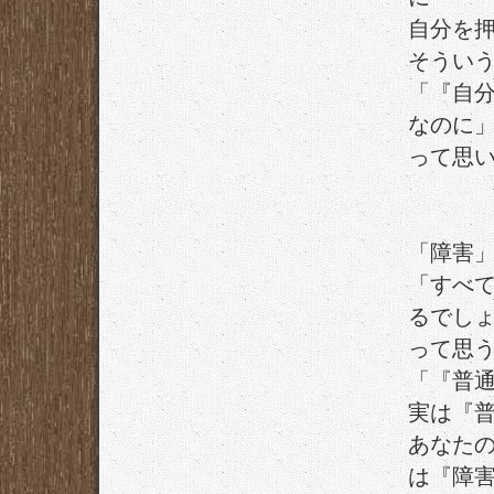
自分を
そうい
「『自
なのに
って思
「障害
「すべ
るでし
って思
「『普
実は『
あなた
は『障