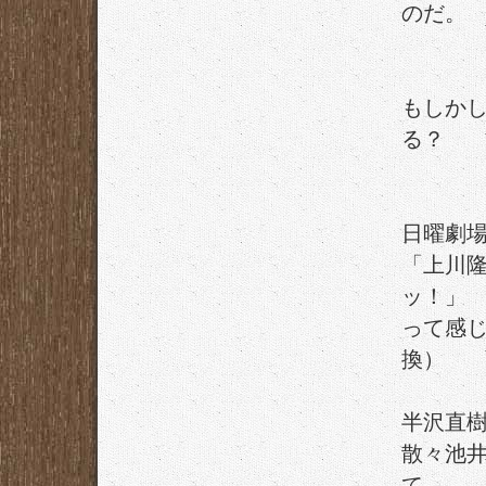
のだ。
もしか
る？
日曜劇
「上川
ッ！」
って感
換）
半沢直
散々池
て、