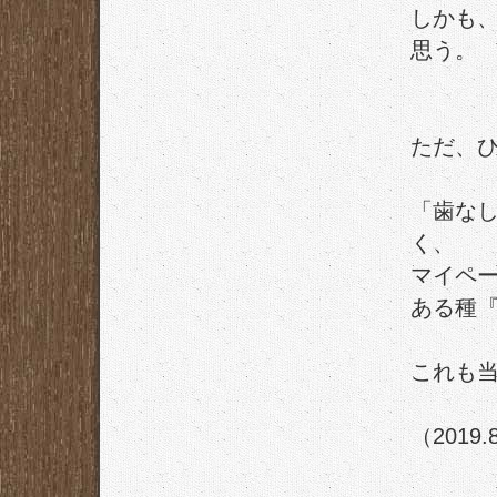
しかも
思う。
ただ、
「歯な
く、
マイペ
ある種
これも
（2019.