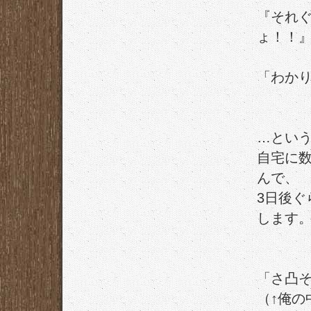
『それ
ょ！！
「わか
…とい
自宅に
んで、
3日後ぐ
します
「さ凸
（↑俺の