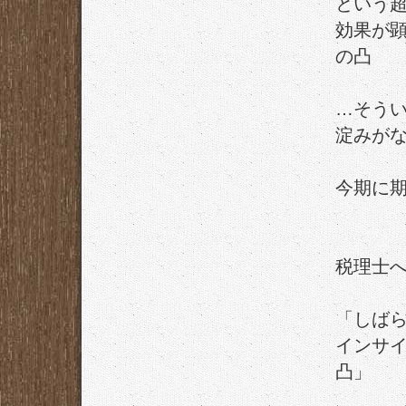
という
効果が
の凸
…そう
淀みが
今期に
税理士
「しば
インサ
凸」