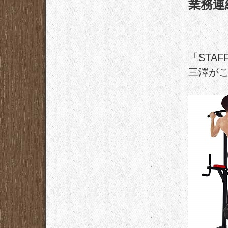
業務連
「STA
三澤がこ