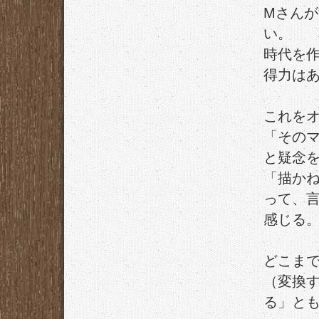
Mさん
い。
時代を
得力は
これを
「その
と疑念
「描か
って、
感じる
どこま
（変換
る」と