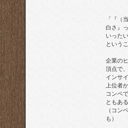
「『（
白さ』
いった
という
企業の
頂点で
インサ
上位者
コンペ
ともあ
（コン
も）