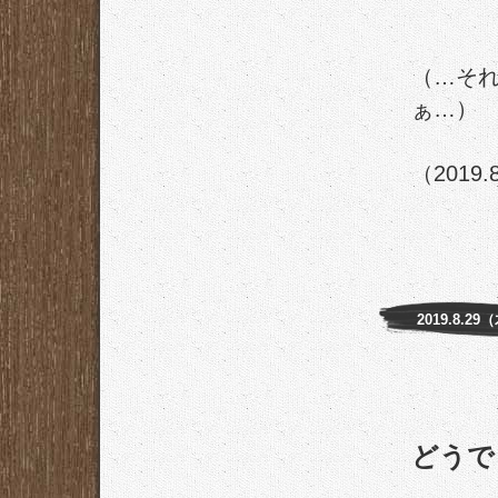
（…そ
ぁ…）
（2019.
2019.8.29
どうで