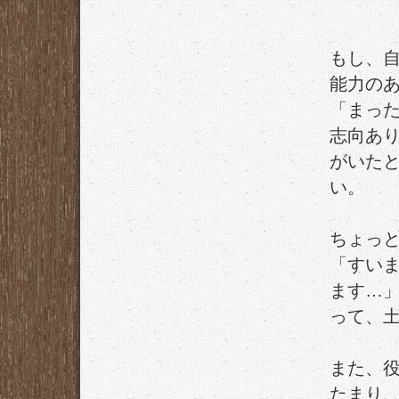
もし、
能力の
「まっ
志向あ
がいた
い。
ちょっ
「すいま
ます…
って、
また、
たまり