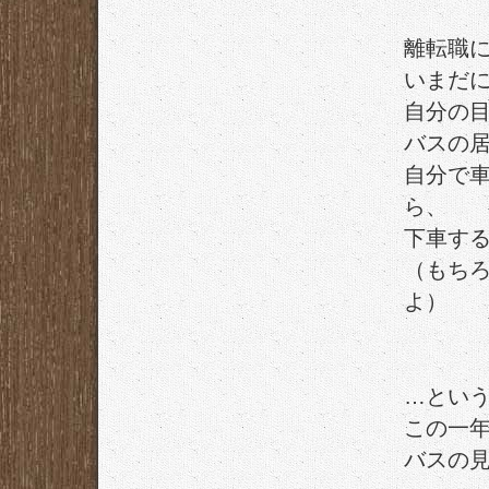
離転職
いまだ
自分の
バスの
自分で
ら、
下車す
（もち
よ）
…とい
この一
バスの