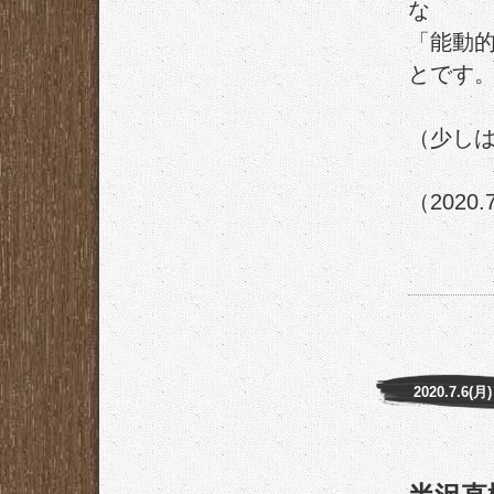
な
「能動
とです
（少し
（2020.
2020.7.6(月)