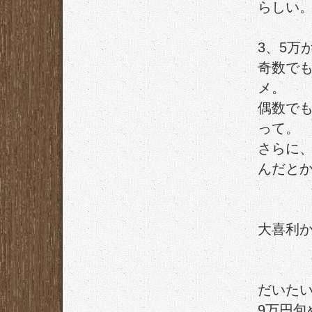
らしい
3、5万
奇数で
メ。
偶数で
って。
さらに
んだと
大喜利
だいたい
9万円包