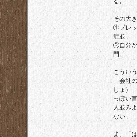
る。
その大
①プレ
症並。
②自分
門。
こうい
「会社
しょ）
っぽい
人並み
ない。
ま、「