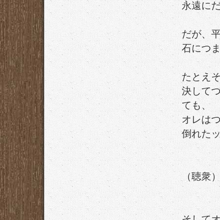
永遠に
だが、
石につ
たとえ
決して
ても、
オレは
倒れた
（聴衆
そして