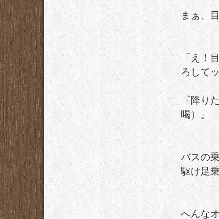
まぁ、
「え！
ろして
『降り
喝）』
バスの
駆け足
へんな