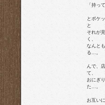
「持っ
とポケ
と
それが
く、
なんと
る…。
んで、
て、
おにぎ
た…。
お互い