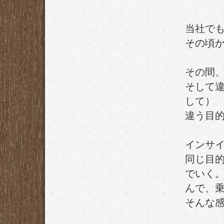
当社でも
その頃
その間
そして
して）
違う目
インサ
同じ目
でいく
んで、
そんな