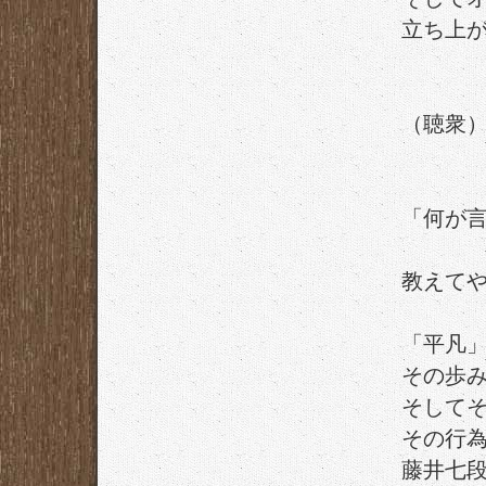
立ち上
（聴衆
「何が
教えて
「平凡
その歩
そして
その行
藤井七