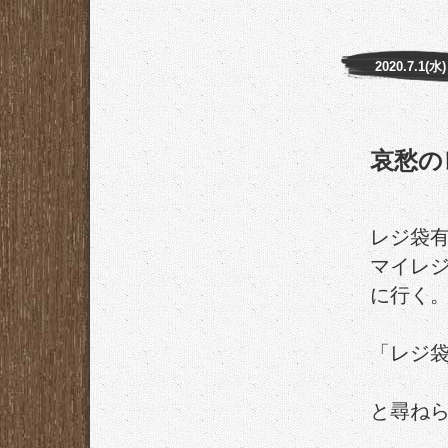
2020.7.1(水)
哀愁の
レジ袋
マイレ
に行く
「レジ
と尋ね