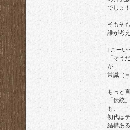
でしょ
そもそ
誰が考
↑こーい
「そう
が
常識（
もっと
「伝統
も、
初代は
結構あ