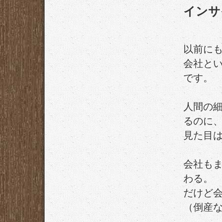
インサ
以前に
会社と
です。
人間の
るのに
見た目
会社も
わる。
だけど
（倒産