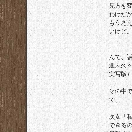
見方を
わけだ
もうあ
いけど
んで、
週末久
実写版
その中
で、
次女「私
できる