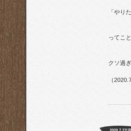
「やり
ってこ
クソ過ぎ凹
（2020.
2020.7.27(月