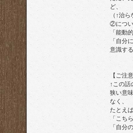
ど、
（↑治ら
②につ
「能動
「自分
意識す
【ご注
↑この話
狭い意
なく、
たとえ
「こち
「自分