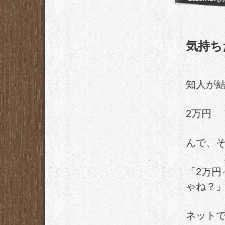
気持ち
知人が
2万円
んで、
「2万
ゃね？
ネット