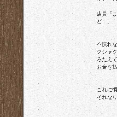
店員「
ど…」
不慣れ
クシャ
ろたえ
お金を
これに
それな