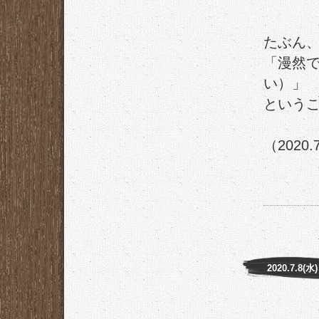
たぶん
「漫然
い）」
という
（2020.
2020.7.8(水)