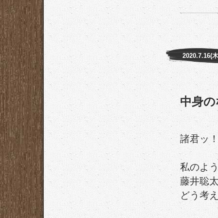
2020.7.16(木
中身の
諸君ッ
私のよ
藤井聡
どう考