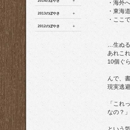
2014のぼやき
・海外
・東海
2013のぼやき
・ここ
2012のぼやき
…生ぬ
あれこ
10個ぐ
んで、
現実逃
「これ
なの？
という