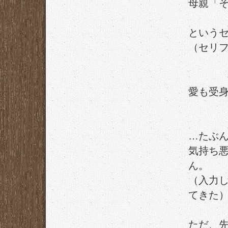
母親「
という
（セリ
愛も受
…たぶ
気持ち
ん。
（入力
てきた
ただ、