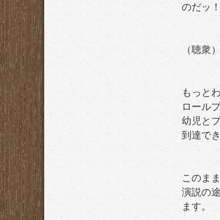
のだッ
（聴衆
もっと
ロール
幼児と
到達で
このま
演説の
ます。