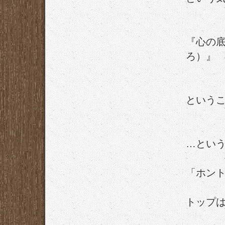
『心の
ろ）』
という
…とい
「ホン
トップ