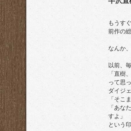
半沢直
もうす
前作の
なんか
以前、
「直樹
って思
ダイジェ
「そこ
「あな
すよ」
という