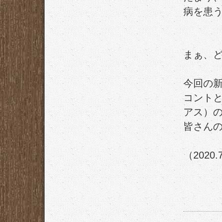
病を患
まぁ、ど
今回の
コント
アス）
皆さん
（2020.