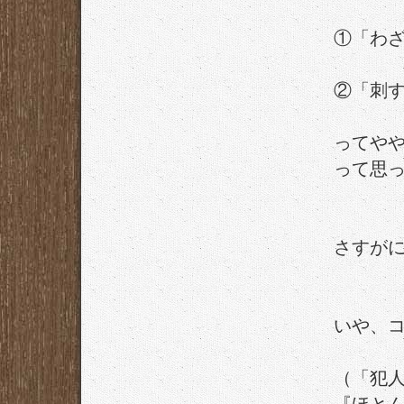
①「わ
②「刺
ってや
って思
さすが
いや、
（「犯