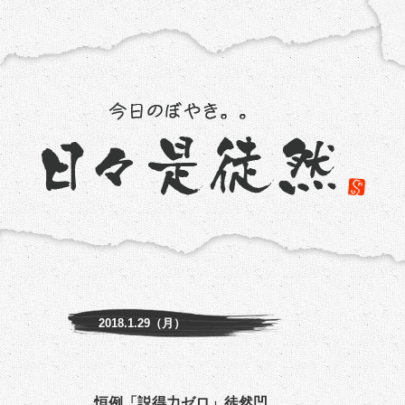
2018.1.29（月）
恒例「説得力ゼロ」徒然凹