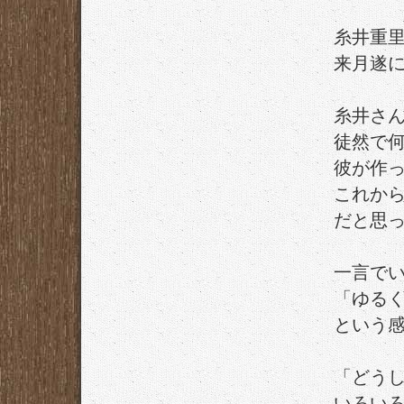
糸井重
来月遂
糸井さ
徒然で
彼が作
これか
だと思
一言で
「ゆる
という
「どう
いろい