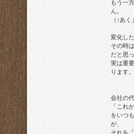
もう一
ん。
（↑あく
変化し
その時
だと思
実は重
ります
会社の
「これ
をいつ
が、
それを