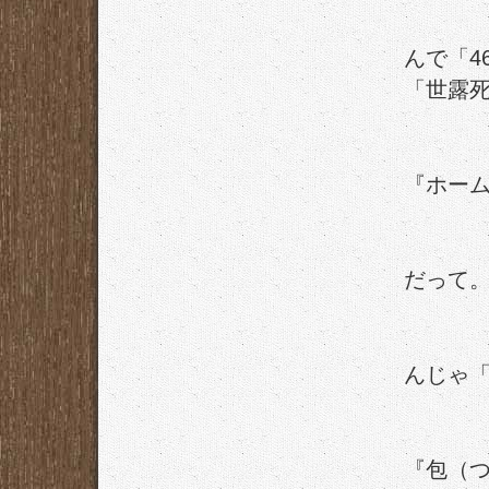
んで「4
「世露
『ホー
だって
んじゃ「
『包（