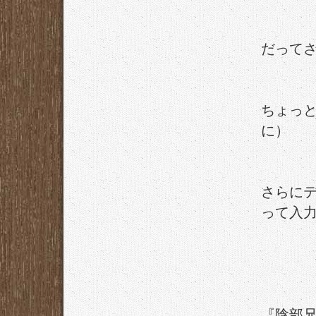
だって
ちょっ
に）
さらにテ
って入
『陰部