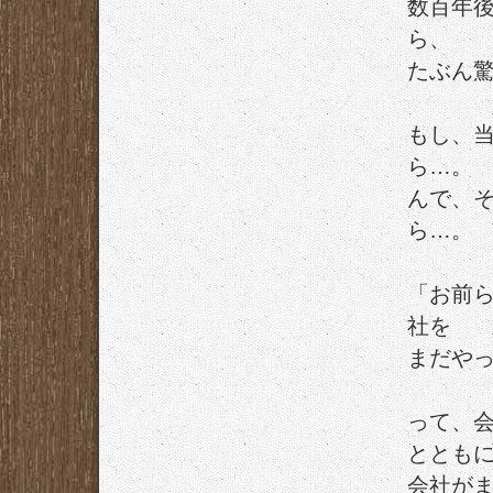
数百年
ら、
たぶん
もし、
ら…。
んで、
ら…。
「お前
社を
まだや
って、
ととも
会社が