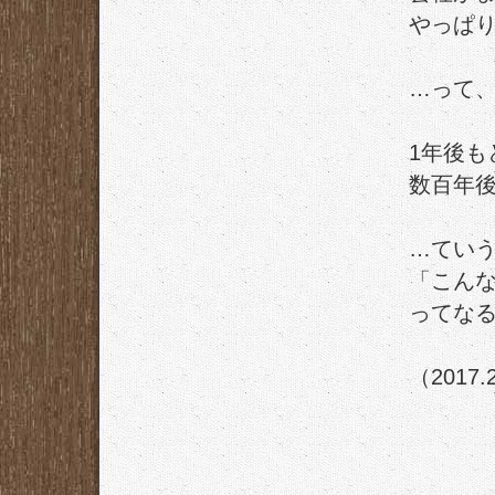
やっぱ
…って
1年後
数百年
…てい
「こんな
ってな
（2017.