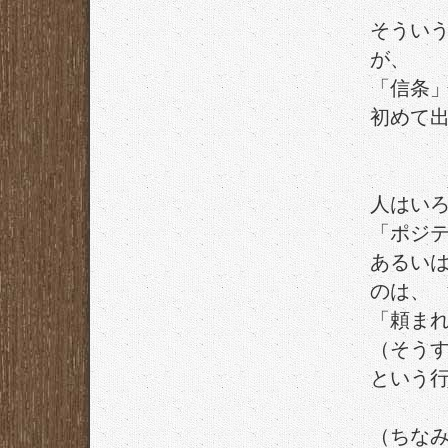
そうい
が、
「信条
初めて
人はい
「ポジ
あるい
のは、
「頼ま
（そう
という
（ちな