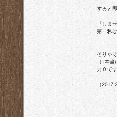
すると
『しま
第一私
そりゃ
（↑本
力０で
（2017.