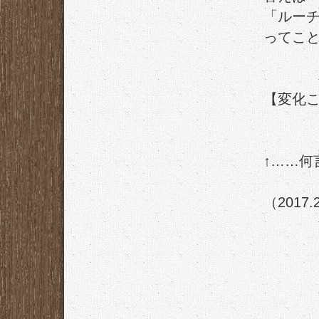
「ルー
ってこ
【変化
↑……何
（2017.