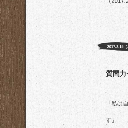
（2017.
2017.2.15
質問力
「私は
し
す」