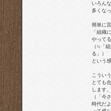
いろん
多くな
簡単に
「組織
やって
（≒「
る」）
という
こうい
とても
します
（「今
時代だ