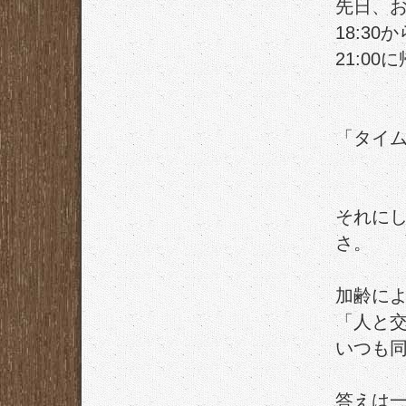
先日、
18:3
21:0
「タイ
それに
さ。
加齢に
「人と
いつも
答えは