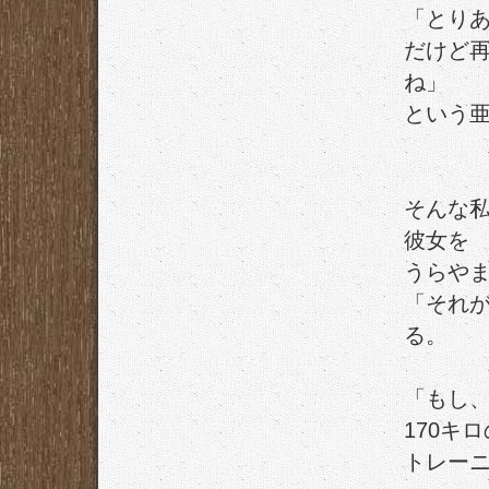
「とり
だけど
ね」
という
そんな
彼女を
うらや
「それ
る。
「もし
170キ
トレー