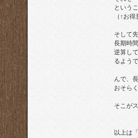
という
（↑お得
そして
長期時
逆算し
るよう
んで、
おそら
そこが
以上は