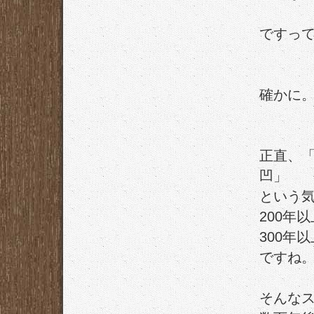
ですっ
確かに
正直、「
凹」
という
200年
300年
ですね
そんな