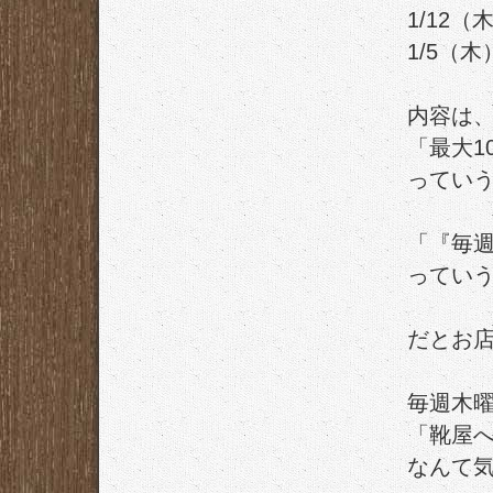
1/12（木
1/5（木）
内容は
「最大1
ってい
「『毎週
ってい
だとお
毎週木
「靴屋
なんて