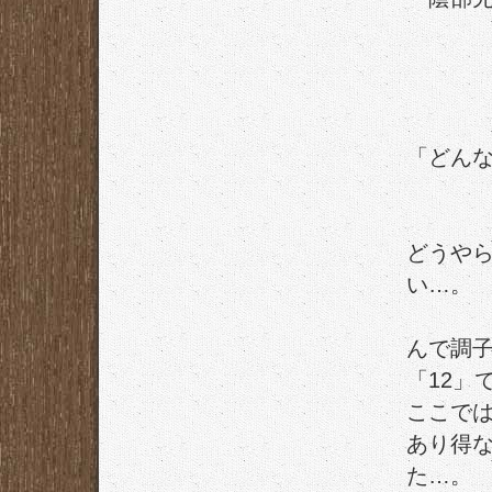
「どん
どうやら
い…。
んで調
「12」
ここで
あり得
た…。