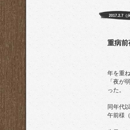
2017.2.7（
重病前
年を重
「夜が
った。
同年代
午前様