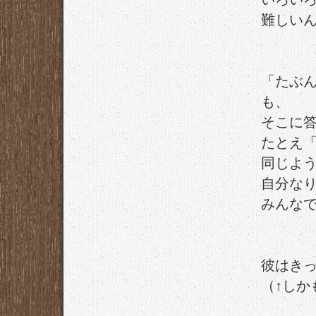
難しい
「たぶ
も、
そこに
たとえ「
同じよ
自分な
みんな
彼はき
（↑しか