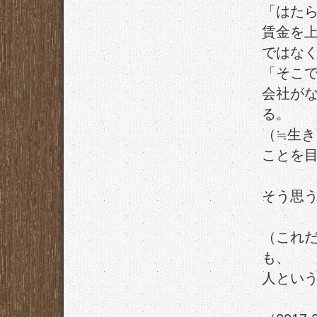
「はた
賃金を
ではな
「そこ
会社が
る。
（≒生
ことを
そう思
（これ
も、
人とい