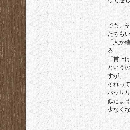
って感
でも、
たちも
「人が
る」
「賃上
という
すが、
それっ
バッサ
似たよ
少なく