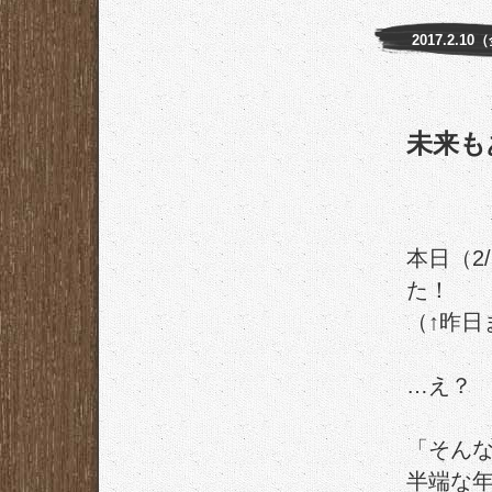
2017.2.10
未来も
本日（2
た！
（↑昨日
…え？
「そん
半端な