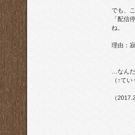
でも、
「配信
ね。
理由：
…なん
（↑てい
（2017.