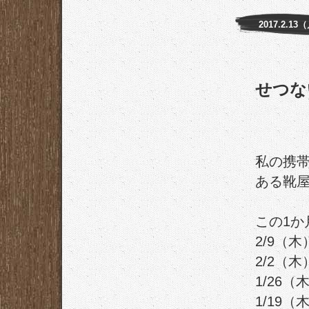
2017.2.13
せつな
私の携帯
ある靴
この1か
2/9（木）
2/2（木）
1/26（木
1/19（木