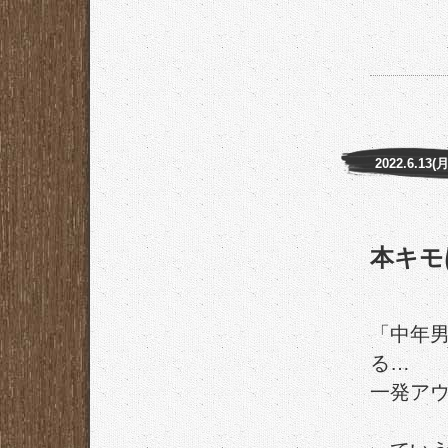
2022.6.13(月
本キモ
「中年男
る…
一発アウ