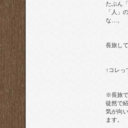
たぶん
「人」
な…。
長旅し
↑コレっ
※長旅
徒然で
気が向
ます。