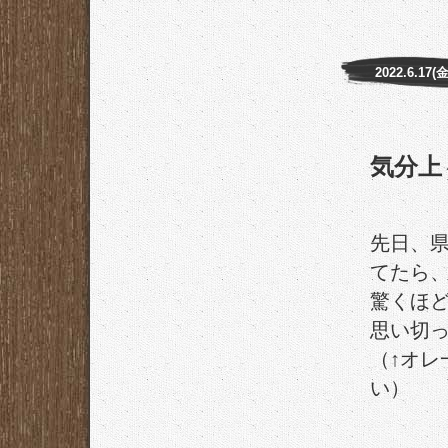
2022.6.17(金
気分上
先日、
てたら
驚くほ
思い切
（↑オレ
い）