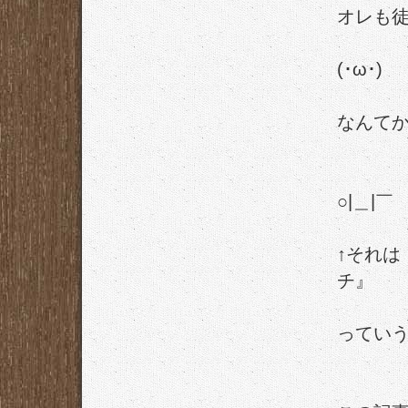
オレも
(･ω･
なんて
○|＿|￣
↑それ
チ』
ってい