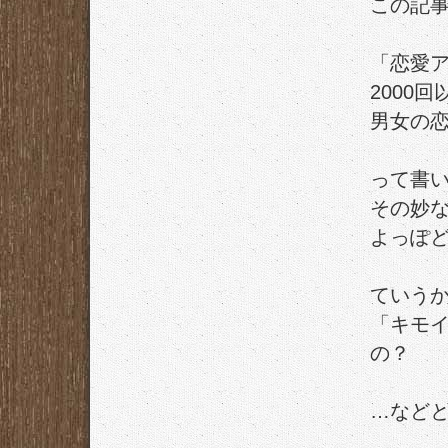
この記
「恋愛
2000
男女の
って書
その妙
よっぽ
ていう
「キモ
の？
…など