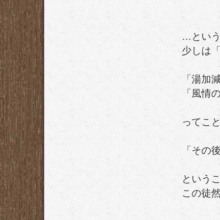
…とい
少しは
「湯加
「風情
ってこ
「その後
という
この徒