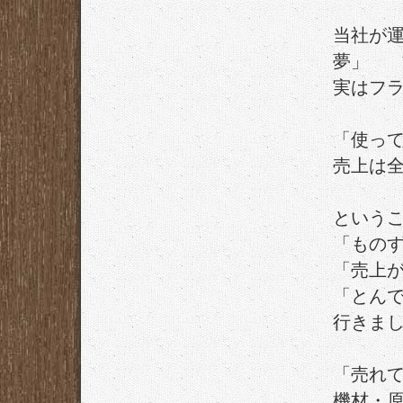
当社が
夢」
実はフ
「使っ
売上は
という
「もの
「売上
「とん
行きま
「売れ
機材・