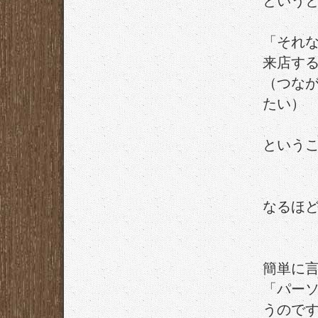
という
「それ
来店す
（つな
たい）
という
なるほ
簡単に
「パー
うので