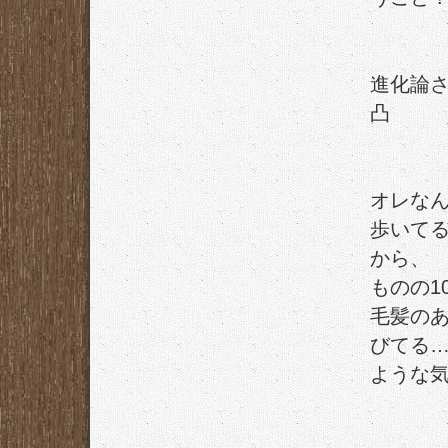
進化論
凸
オレな
歩いて
から、
ものの1
毛髪の
びてる
ような