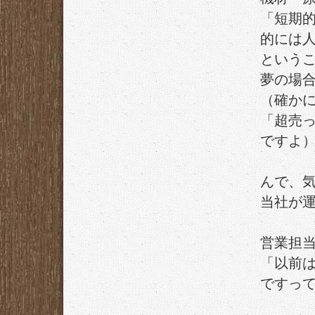
「短期
的には
という
夢の場
（確か
「超売
ですよ
んで、
当社が
営業担
「以前
ですっ