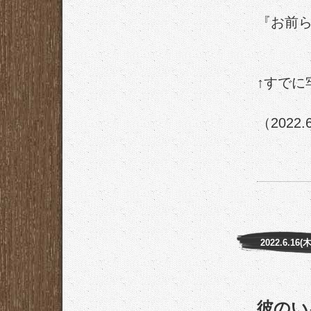
『お前
↑すでに
（2022.
2022.6.16(木
彼のい