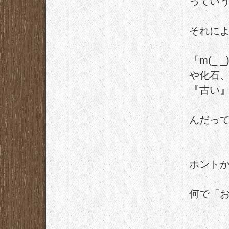
ってい
それに
「m(_
や化石
『古い
んだっ
ホント
何で「