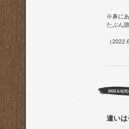
※鼻に
たぶん
（2022.
2022.6.6(月)
違いは