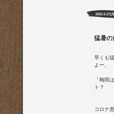
2022.6.27(月
猛暑の
早くも
よー。
「梅雨
ト？
コロナ