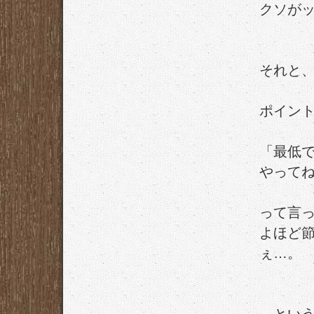
クソが
それと
ポイン
「最低
やって
って言
よほど
ぇ…。