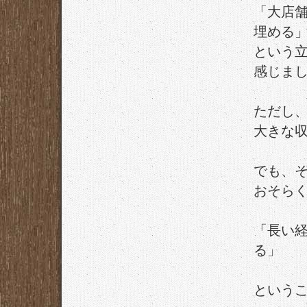
「大店
埋める
という
感じま
ただし
大きな
でも、
おそら
「長い
る」
という