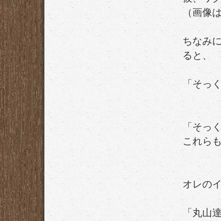
（画像
ちなみ
ると、
「そっく
「そっ
これら
オレの
「丸山