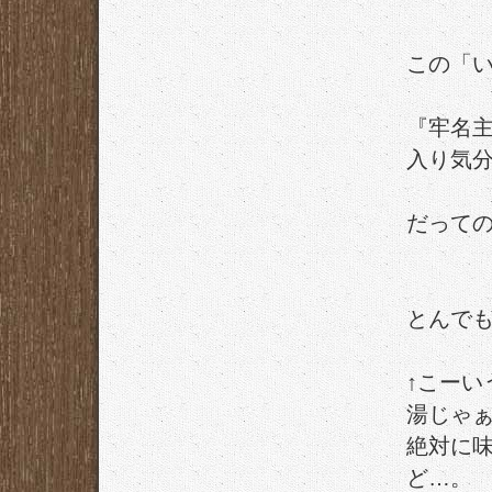
この「
『牢名
入り気
だって
とんで
↑こー
湯じゃ
絶対に
ど…。