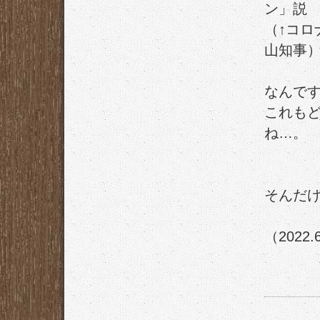
ン」説
（↑コ
山知事
なんで
これも
ね…。
そんだ
（2022.