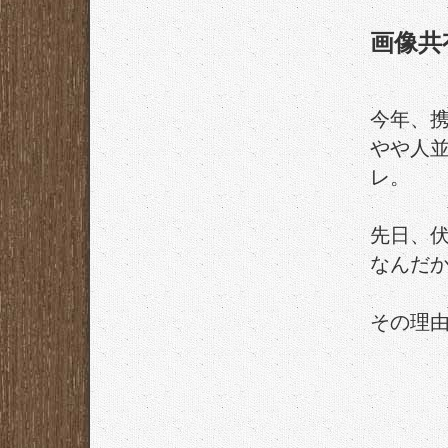
画像共
今年、携
やや人
レ。
先日、
なんだ
その理由