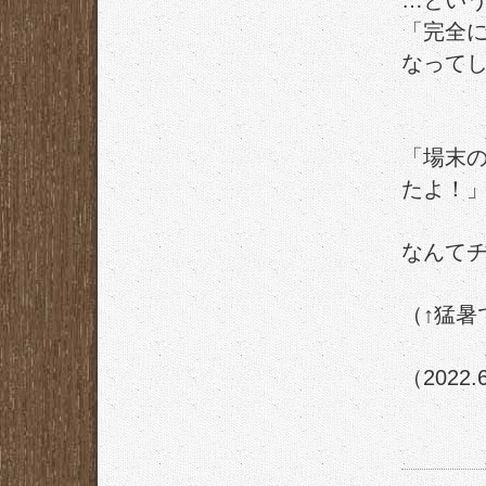
…とい
「完全
なって
「場末
たよ！
なんて
（↑猛暑
（2022.