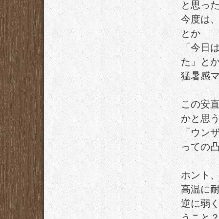
と思っ
今度は
とか
「今日
た」と
猛暑感
この安
かと思
「ウンザ
っての
ホント
高温に
逆に弱
うこと