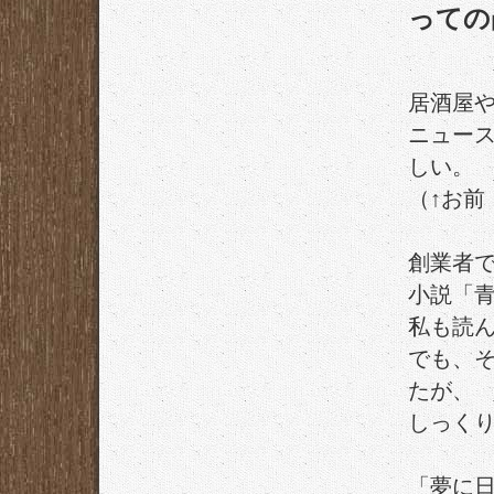
っての
居酒屋
ニュー
しい。
（↑お前
創業者
小説「
私も読
でも、
たが、
しっく
「夢に