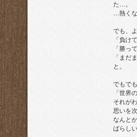
た…。
…熱く
でも、
「負け
「勝っ
「まだ
と。
でもで
「世界
それが
思いを
なんと
ばらし