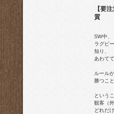
【要注
質
SW中、
ラグビ
知り、
あわて
ルール
勝つこ
という
観客（
どれだ