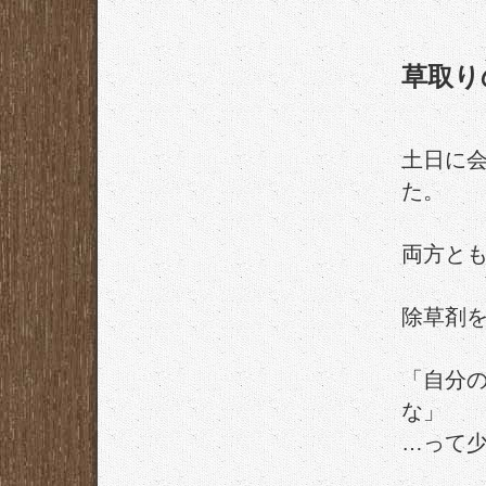
草取り
土日に
た。
両方とも
除草剤
「自分
な」
…って