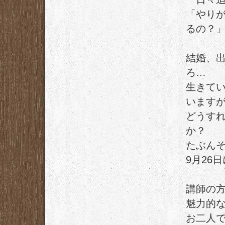
「やり
るの？
結婚、
ろ…
生きて
います
どうす
か？
たぶん
9月26
講師の
魅力的
お二人