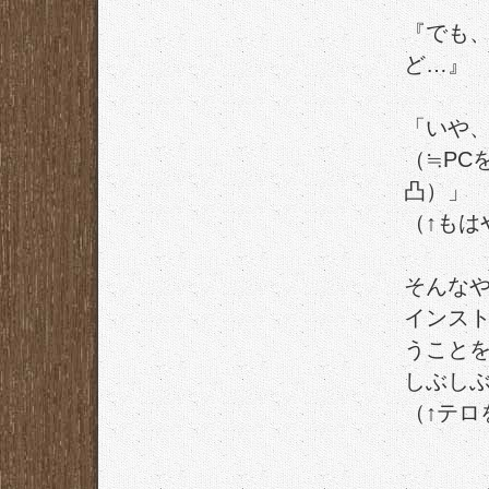
『でも
ど…』
「いや
（≒PC
凸）」
（↑もは
そんな
インス
うこと
しぶし
（↑テロ