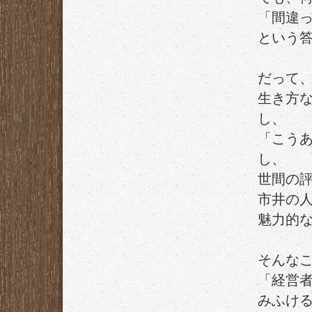
「間違
という
だって
生き方
し、
「こう
し、
世間の
市井の
魅力的
そんな
「経営
みふけ