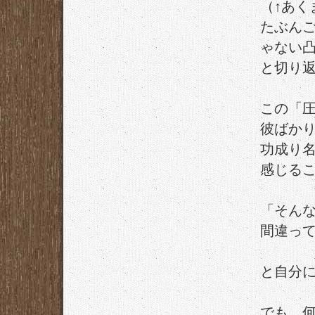
（↑あく
たぶん
ゃない
と切り
この「
彼ばか
功成り
感じる
「そん
間違っ
と自分
でも、