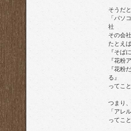
そうだ
「パソ
社
その会
たとえ
『そば
『花粉
『花粉
る』
ってこ
つまり
「アレ
ってこ