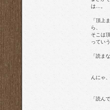
は…。
「頂上
ら、
そこは
ってい
「読ま
んにゃ
「読ん