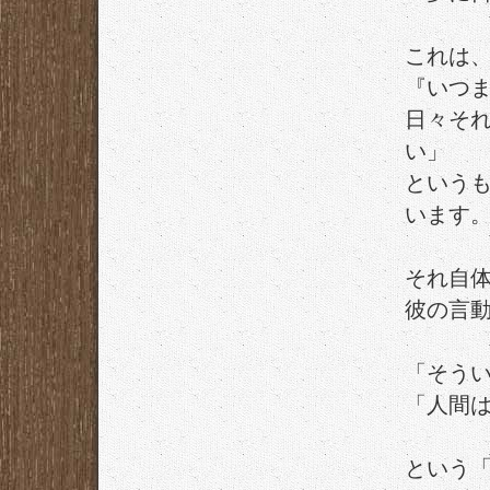
これは
『いつ
日々そ
い」
という
います
それ自
彼の言
「そう
「人間
という