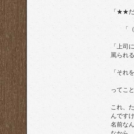
「★★
「（仮
「上司
罵られ
「それ
ってこ
これ、
んです
名前な
なから