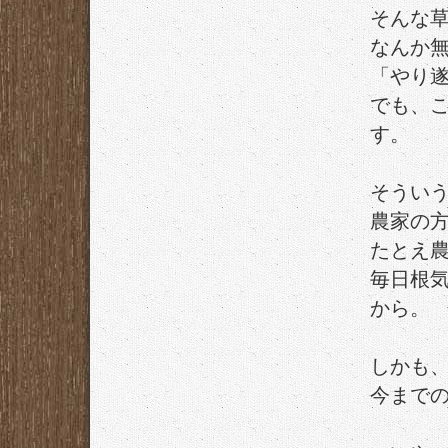
そんな
なんか
「やり
でも、
す。
そうい
農家の
たとえ
毎日根
から。
しかも
今まで