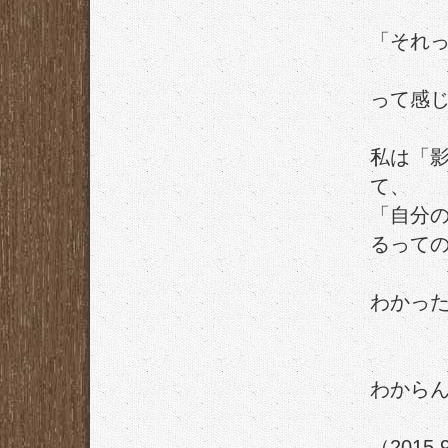
「それ
って感
私は「
て、
「自分
るって
わかっ
わから
（2015.