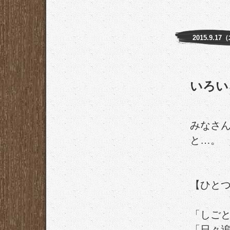
2015.9.17
いろい
みなさ
と…。
【ひと
「しご
「日々