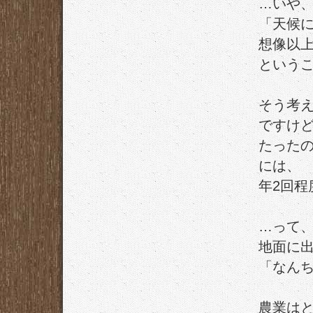
…いや
「天候
想像以
という
そう考
ですけ
たった
には、
年2回
…って
地面に
「なん
農業は