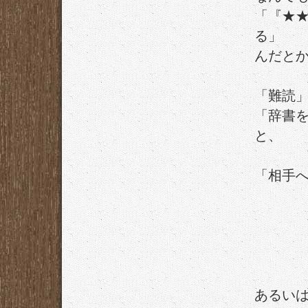
「『★
る」
んだと
「難読
「辞書
と、
「相手
「そ
「不
あるい