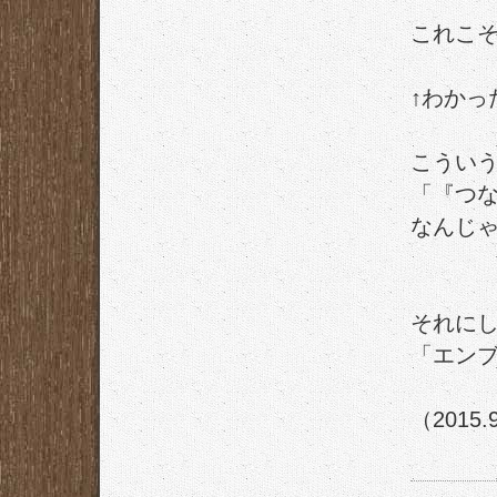
これこ
↑わかっ
こうい
「『つ
なんじ
それに
「エン
（2015.