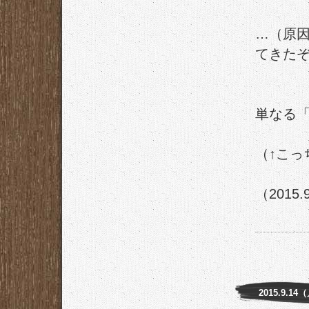
…（原
てきた
単なる
（↑こっ
（2015.
2015.9.14