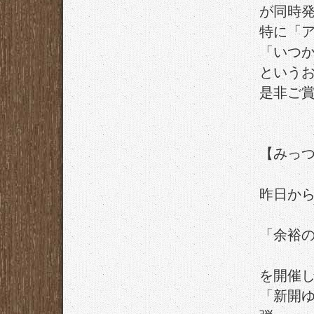
が同時
特に「
「いつ
という
是非ご
【みっ
昨日か
「
余裕
を開催
「
新開