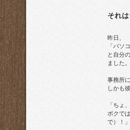
それは
昨日、
「パソ
と自分の
ました
事務所
しかも彼
「ちょ
ボクで
で）！