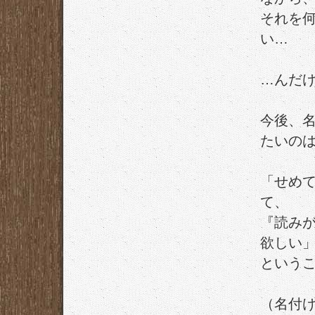
それを
い…
…んだ
今後、
たいの
「せめ
て、
『読み
欲しい
という
（名付