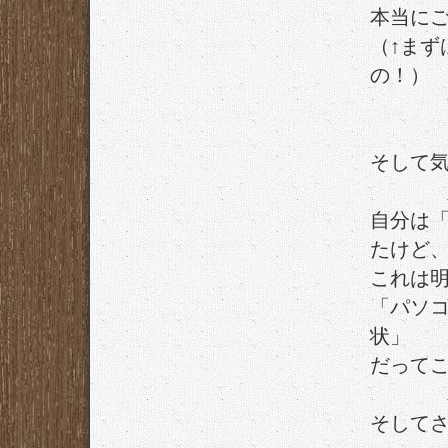
本当に
（↑まず
の！）
そして
自分は
たけど
これは
「パソ
状」
だって
そして