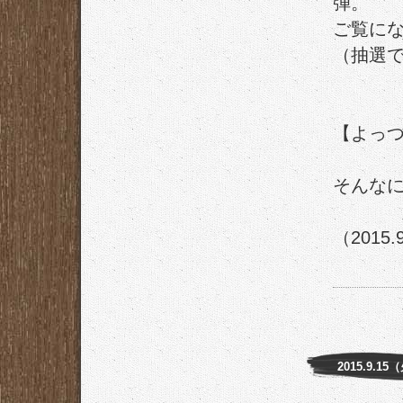
弾。
ご覧に
（抽選
【よっ
そんな
（2015.
2015.9.15