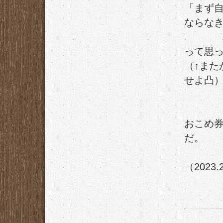
「まず自
ならな
って思
（↑ま
せよ凸
おこめ券
だ。
（2023.