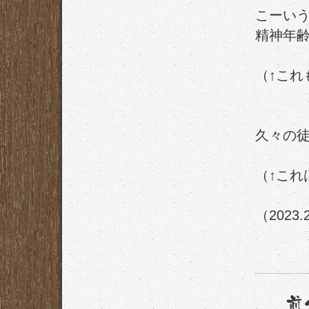
こーい
精神年
（↑これ
久々の
（↑こ
（2023.