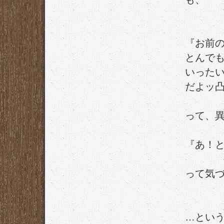
『お前
とんで
いった
だよッ
って、
『あ！
って気
…とい