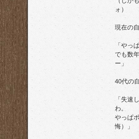
（しか
ォ）
現在の自
「やっ
でも数
ー」
40代の
「失速
わ。
やっぱ
悔）」