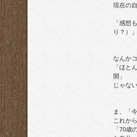
現在の
「感想
り？）
なんかコ
「ほと
開」
じゃな
ま、「
これか
「70歳