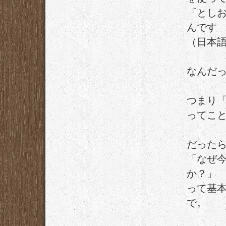
『とし
んです
（日本
なんだ
つまり「
ってこ
だった
「なぜ今
か？」
って基
で。