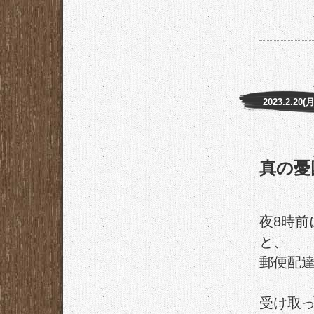
2023.2.20(月
真の憂
夜8時
と、
郵便配
受け取