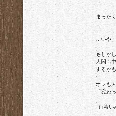
まった
…いや
もしか
人間も
するか
オレも
「変わ
（↑淡い