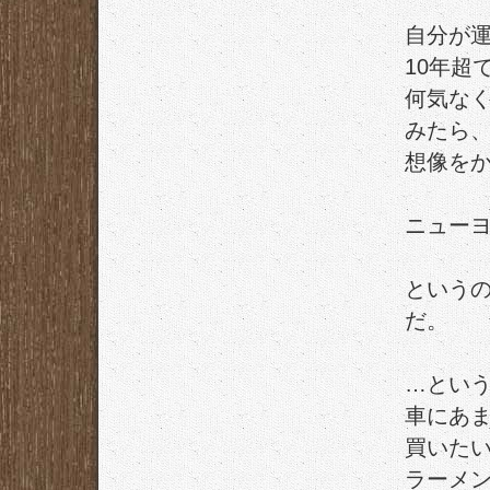
自分が
10年超
何気な
みたら
想像を
ニューヨ
という
だ。
…とい
車にあ
買いた
ラーメン