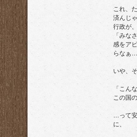
これ、た
済んじ
行政が
「みな
感をア
らなぁ
いや、
「こん
この国
…って
に、