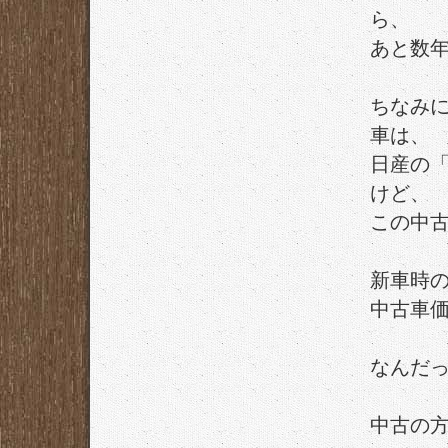
ら、
あと数
ちなみ
車は、
日産の
けど、
この中
新車時の
中古車
なんだ
中古の