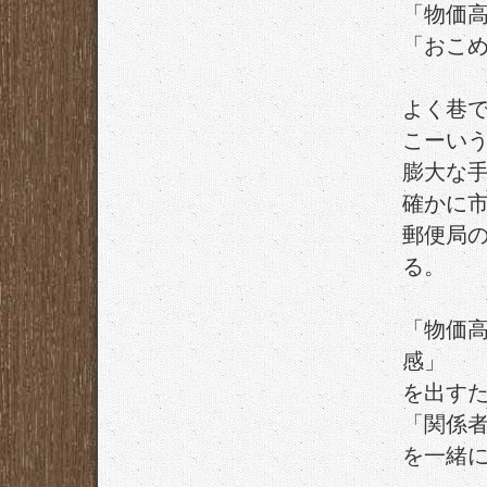
「物価
「おこめ
よく巷
こーい
膨大な
確かに市
郵便局
る。
「物価
感」
を出す
「関係
を一緒