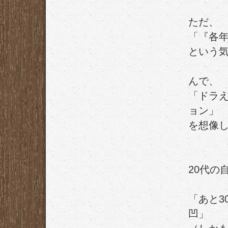
ただ、
「『各
という
んで、
「ドラ
ョン」
を想像
20代の
「あと3
凹」