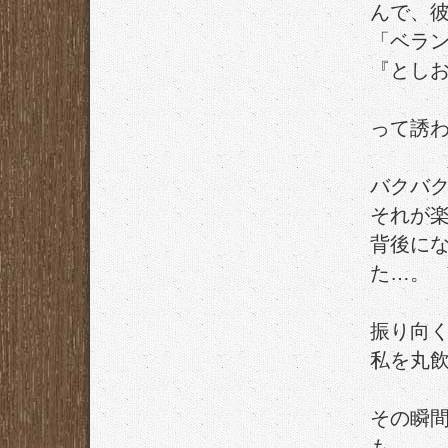
んで、
「ベラ
『とし
って誘
バクバ
それが
背後に
た…。
振り向
私を丸
その瞬
も、