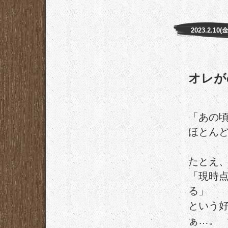
2023.2.10(金
オレが
「あの
ほとん
たとえ
「現時
る」
という
ぁ…。