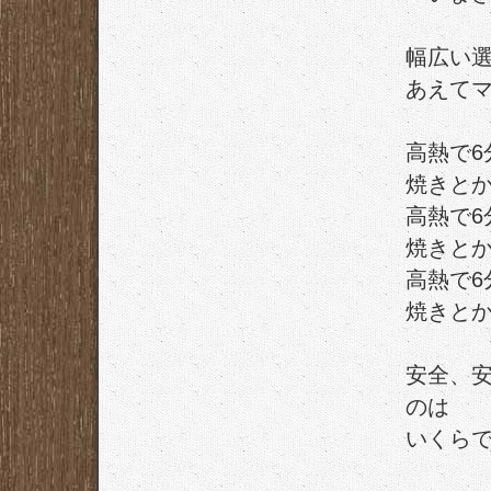
幅広い
あえて
高熱で
焼きと
高熱で
焼きと
高熱で
焼きと
安全、
のは
いくらで