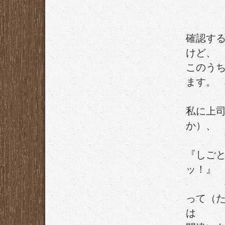
確認す
けど、
このう
ます。
私に上
か）、
『しご
ッ！』
って（
は