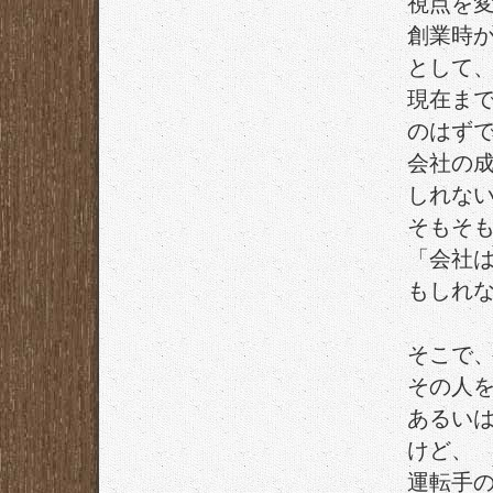
視点を
創業時
として
現在ま
のはず
会社の
しれな
そもそ
「会社
もしれ
そこで
その人
あるい
けど、
運転手