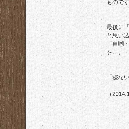
もので
最後に「
と思い込
「自嘲
を…。
「寝な
（2014.