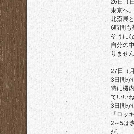
26日（
東京へ
北斎展
6時間
そうに
自分の
りませ
27日（
3日間か
特に機
ていい
3日間か
「
ロッ
2～5は
が、