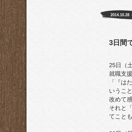
2014.10.2
3日間
25日（
就職支
「『は
いうこ
改めて
それと
てこと