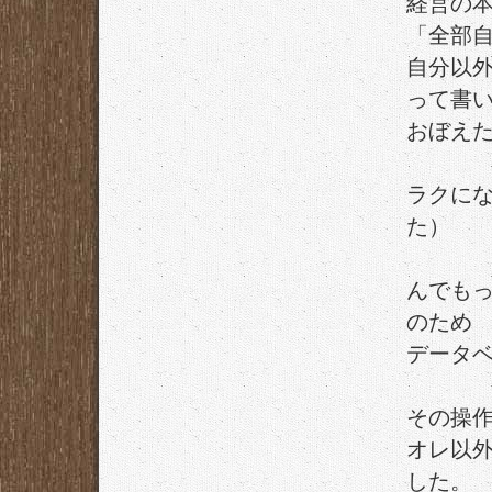
経営の
「全部
自分以
って書
おぼえ
ラクに
た）
んでも
のため
データ
その操
オレ以
した。