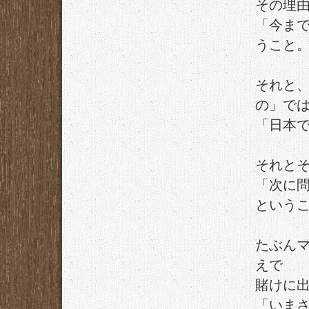
その理
「今ま
うこと
それと
の」で
「日本
それと
「次に
という
たぶん
えで
賭けに
「いま