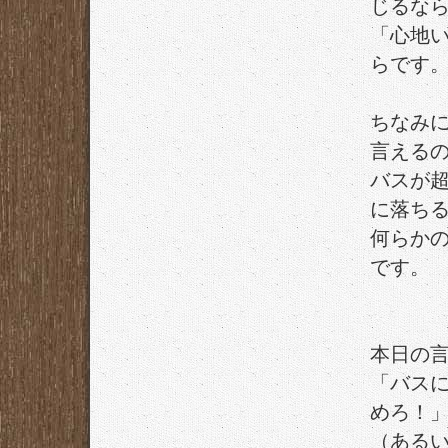
じるな
「心地
らです
ちなみ
言える
バスが
に落ち
何らか
です。
本日の
「バス
めろ！
（ある