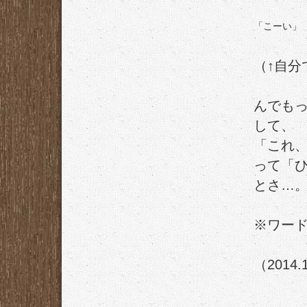
「こーい」
（↑自分
んでも
して、
「これ
って「
とさ…
※ワー
（2014.