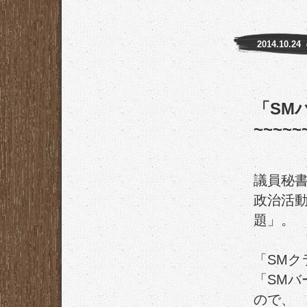
2014.10.2
「SMバ
~~~~~
議員秘書
政治活
題」。
「SMク
「SM
ので、