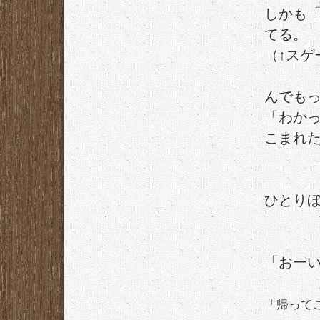
しかも
てる。
（↑スゲ
んでも
「わか
こまれ
ひとり
「おー
「帰って