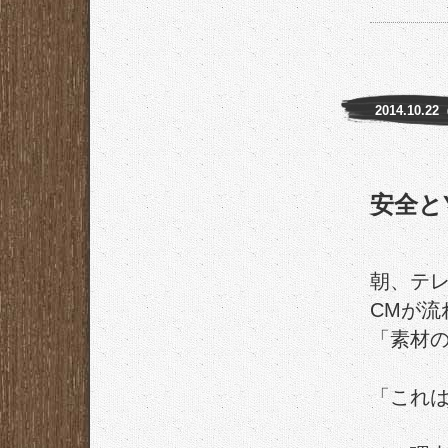
2014.10.2
安全と
朝、テ
CMが流
「素材
「これ