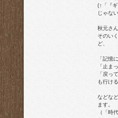
(↑「『
じゃない
秋元さ
そのい
ど、
「記憶
「止ま
「戻っ
も行け
などな
ます。
（「時