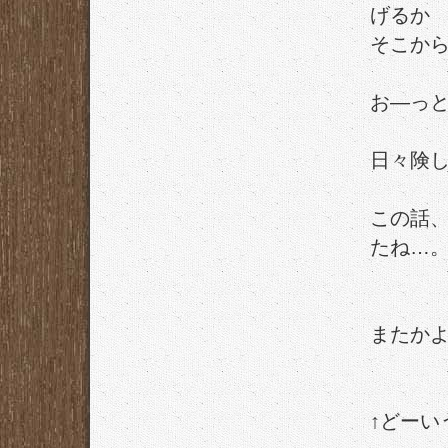
げるか
そこか
お―っ
日々険
この話
たね…
またかよ
↑どーい