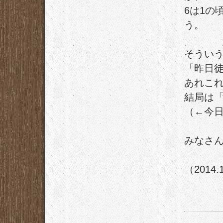
6は1の
う。
そうい
「昨日
あれこ
結局は
（←今
みなさ
（2014.