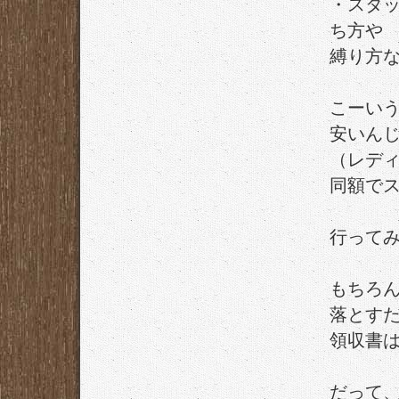
・スタ
ち方や
縛り方
こーいう
安いん
（レデ
同額で
行って
もちろ
落とす
領収書
だって