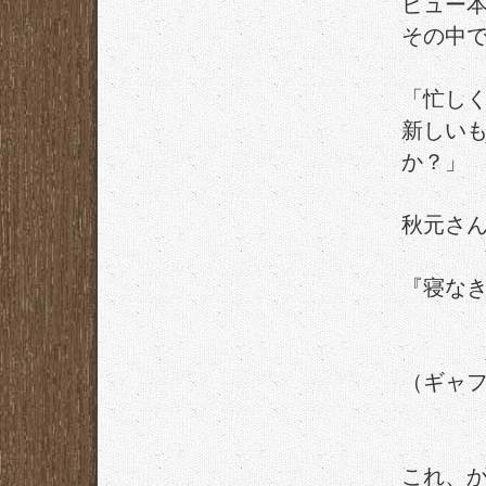
ビュー
その中
「忙し
新しい
か？」
秋元さ
『寝な
（ギャ
これ、