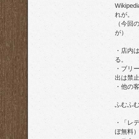
Wiki
れ
が。
（今回
が）
・店内
る。
・ブリー
出は禁止
・他の
ふむふ
・「レ
ぼ無料