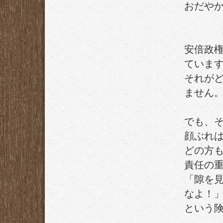
おだや
安倍政
ていま
それが
ません
でも、
顔ぶれ
どの方
責任の
「隙を
なよ！
という