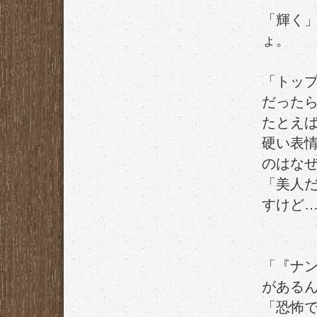
「輝く
ょ。
「トッ
だった
たとえ
硬い表
のはな
「美人
すけど
「『ナ
がある
「恐怖