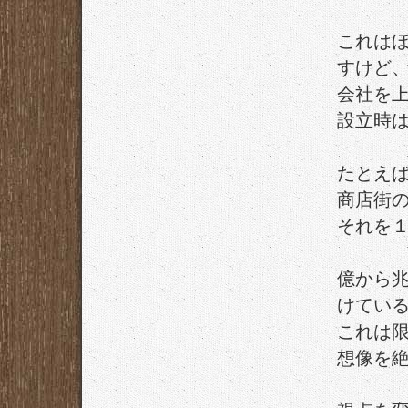
これは
すけど
会社を
設立時
たとえ
商店街
それを
億から
けてい
これは
想像を