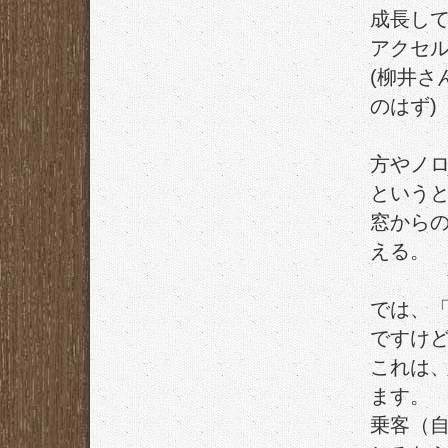
成長し
アクセ
(柳井さ
のはず)
方やノ
という
窓から
える。
では、
ですけ
これは
ます。
乗客（