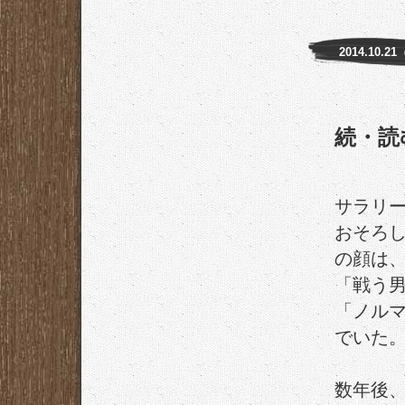
2014.10.2
続・読
サラリ
おそろ
の顔は
「戦う
「ノル
でいた
数年後