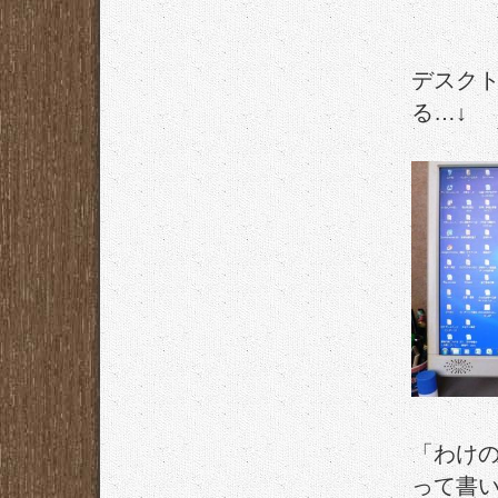
デスク
る…↓
「わけ
って書