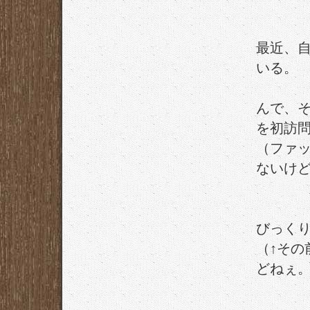
最近、
いる。
んで、そ
を初訪
（ファ
ないけ
びっく
（↑そ
どねぇ