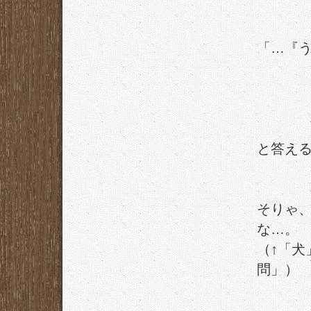
「…『
と答え
そりゃ
な…。
（↑「
問」）