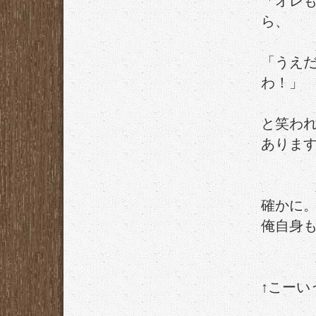
「オレ
ら、
「うえ
わ！」
と笑わ
ありま
確かに
俺自身
↑こーい