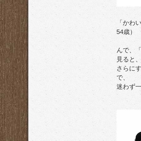
「かわ
54歳）
んで、
見ると
さらに
で、
迷わず