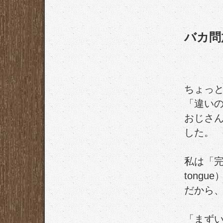
バカ問
ちょっ
「違い
おじさ
した。
私は「完全
tongue
だから
「まず