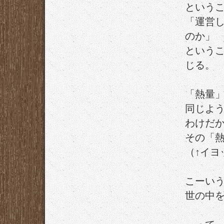
という
「運営
のか」
という
じる。
「熱量
同じよ
わけだ
その「
（↑イヨ
こーい
世の中