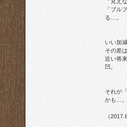
「見え
「ブル
る…。
いい加
その差
近い将
凹。
それが
かも…
（2017.