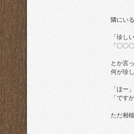
隣にい
「珍し
「〇〇
とか言
何が珍
「ほー
「です
ただ相