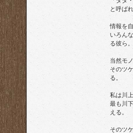
「タダ
と呼ば
情報を
いろん
る彼ら
当然モ
そのツ
る。
私は川
最も川
える。
そのツ