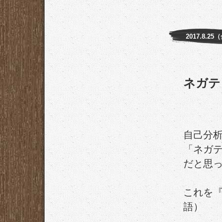
2017.8.25
ネガテ
自己分
「ネガ
だと思
これを
語）