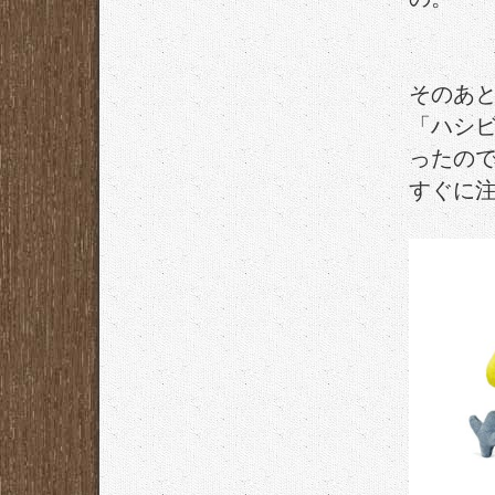
そのあ
「ハシ
ったの
すぐに