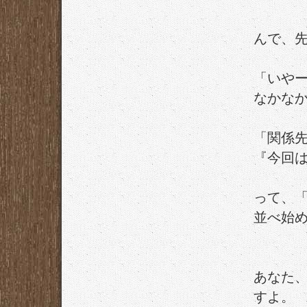
んで、
「いや
なかな
「関係
『今回
って、
並べ始
あなた
すよ。