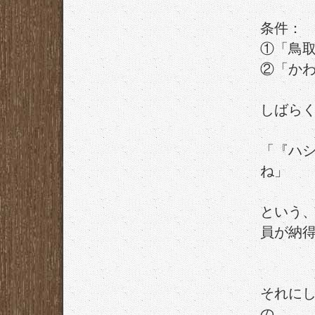
条件：
①「鳥
②「か
しばら
「『ハ
ね」
という
員が納
それに
の。