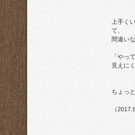
上手く
て、
間違い
「やっ
見えに
ちょっ
（201