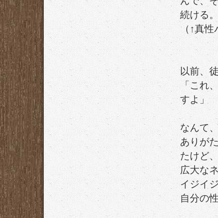
んで、
続ける
（↑真性
以前、
「これ、
すよ」
なんて
ありが
たけど
広大な
イジイ
自分の