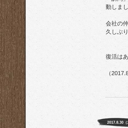
動しま
会社の
久しぶ
復活は
（201
2017.8.30