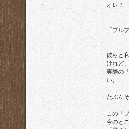
オレ？
「ブル
彼らと
けれど
実際の
い。
たぶん
この「
今のと