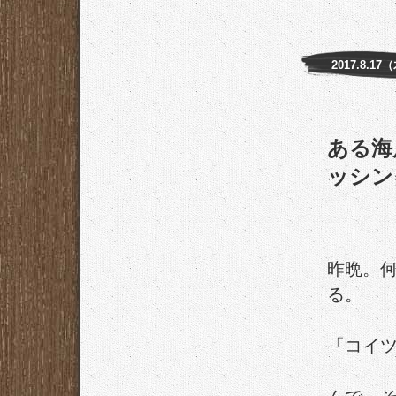
2017.8.17
ある海
ッシン
昨晩。
る。
「コイ