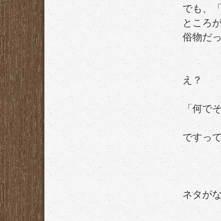
でも、
ところ
俗物だ
え？
「何で
ですっ
ネタが