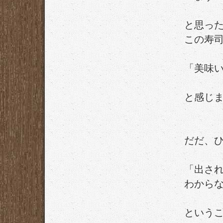
と思っ
この寿
「美味
と感じ
だだ、
「出さ
わから
という