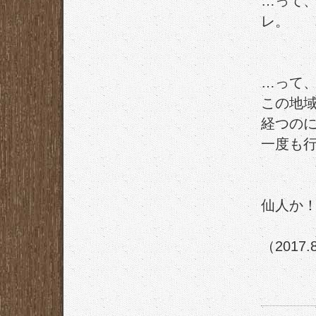
…って
レ。
…って
この地
経つの
一度も
仙人か
（2017.