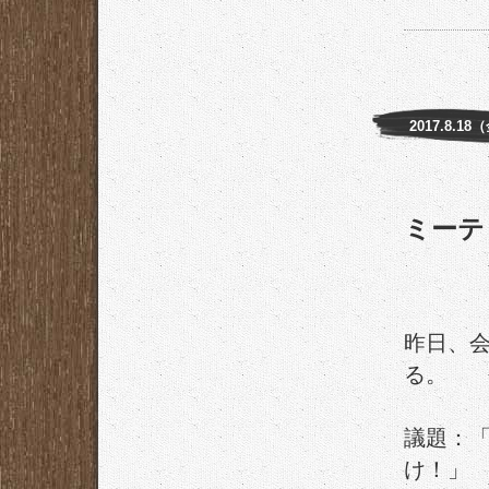
2017.8.18
ミーテ
昨日、
る。
議題：
け！」