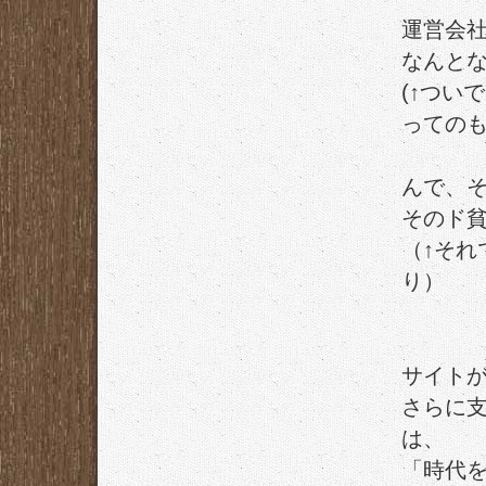
運営会
なんと
(↑つい
ってのも
んで、
そのド
（↑そ
り）
サイト
さらに
は、
「時代