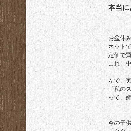
本当に
お盆休
ネット
定価で買
これ、中
んで、
「私の
って、
今の子